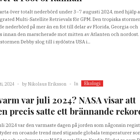
karta över totalt nederbörd under 3–7 augusti 2024, med hjälp a
egrated Multi-Satellite Retrievals för GPM. Den tropiska storm
de nederbörd på mer än en fot till delar av Florida, Georgia och
s innan den marscherade mot mitten av Atlanten och nordost.
stormen Debby slog till i sydöstra USA i...
Ekologi
In
i, 2024
by
Nikolaus Eriksson
varm var juli 2024? NASA visar att
en precis satte ett brännande rekor
uli 2024 var den varmaste dagen på jorden som någonsin regist
etyder en oroande trend med stigande globala temperaturer s