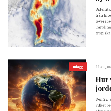
Satellit
från Int
leverera
Carolina
tropiska 
11 august
Inlägg
Hur 
jord
Den 22 j
vilket b