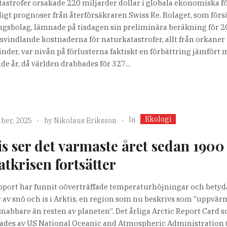
astrofer orsakade 220 miljarder dollar i globala ekonomiska f
ligt prognoser från återförsäkraren Swiss Re. Bolaget, som förs
ngsbolag, lämnade på tisdagen sin preliminära beräkning för 2
 svindlande kostnaderna för naturkatastrofer, allt från orkaner t
nder, var nivån på förlusterna faktiskt en förbättring jämfört
de år, då världen drabbades för 327...
Ekologi
In
ber, 2025
by
Nikolaus Eriksson
is ser det varmaste året sedan 1900
atkrisen fortsätter
pport har funnit oöverträffade temperaturhöjningar och bety
r av snö och is i Arktis, en region som nu beskrivs som ”uppvä
nabbare än resten av planeten”. Det årliga Arctic Report Card 
ades av US National Oceanic and Atmospheric Administration