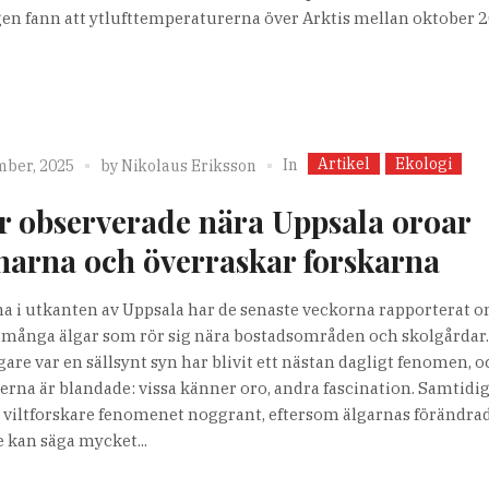
gen fann att ytlufttemperaturerna över Arktis mellan oktober 
Artikel
Ekologi
In
mber, 2025
by
Nikolaus Eriksson
r observerade nära Uppsala oroar
narna och överraskar forskarna
a i utkanten av Uppsala har de senaste veckorna rapporterat 
 många älgar som rör sig nära bostadsområden och skolgårdar.
gare var en sällsynt syn har blivit ett nästan dagligt fenomen, 
erna är blandade: vissa känner oro, andra fascination. Samtidig
 viltforskare fenomenet noggrant, eftersom älgarnas förändra
 kan säga mycket...