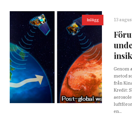
13 august
Inlägg
Föru
unde
insi
Genom at
metod so
från Kin
Kredit: 
aerosole
luftföro
en...