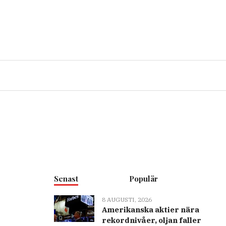
Senast
Populär
8 AUGUSTI, 2026
Amerikanska aktier nära
rekordnivåer, oljan faller