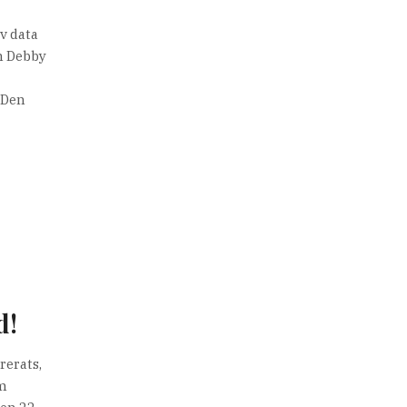
v data
en Debby
 Den
d!
rerats,
om