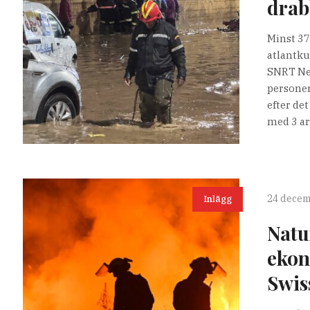
drab
Minst 37
atlantku
SNRT New
personer
efter de
med 3 art
24 decem
Inlägg
Natu
ekon
Swis