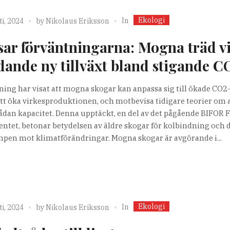
Ekologi
In
i, 2024
by
Nikolaus Eriksson
sar förväntningarna: Mogna träd v
dande ny tillväxt bland stigande C
ning har visat att mogna skogar kan anpassa sig till ökade CO2
t öka virkesproduktionen, och motbevisa tidigare teorier om a
ådan kapacitet. Denna upptäckt, en del av det pågående BIFOR 
ntet, betonar betydelsen av äldre skogar för kolbindning och 
ampen mot klimatförändringar. Mogna skogar är avgörande i...
Ekologi
In
i, 2024
by
Nikolaus Eriksson