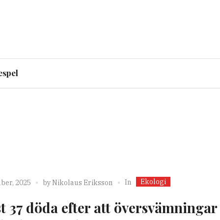
espel
Ekologi
In
ber, 2025
by
Nikolaus Eriksson
t 37 döda efter att översvämningar