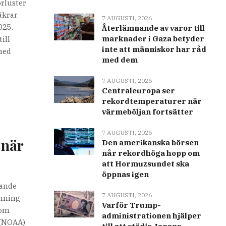
örluster
äkrar
7 AUGUSTI, 2026
025.
Återlämnande av varor till
marknader i Gaza betyder
ill
inte att människor har råd
 med
med dem
7 AUGUSTI, 2026
Centraleuropa ser
rekordtemperaturer när
värmeböljan fortsätter
7 AUGUSTI, 2026
 när
Den amerikanska börsen
når rekordhöga hopp om
att Hormuzsundet ska
öppnas igen
dande
7 AUGUSTI, 2026
rmning
Varför Trump-
som
administrationen hjälper
 (NOAA)