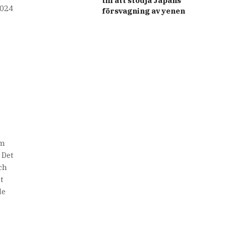
till att stödja Japans
2024
försvagning av yenen
om
 Det
och
t
de