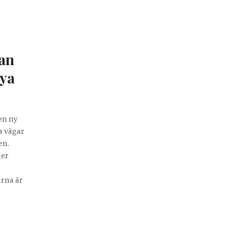
kan
nya
en ny
a vägar
en.
der
arna är