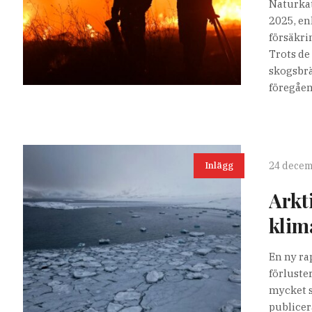
Naturkat
2025, en
försäkri
Trots de
skogsbrä
föregåen
24 decem
Inlägg
Arkt
klim
En ny ra
förluste
mycket s
publicer