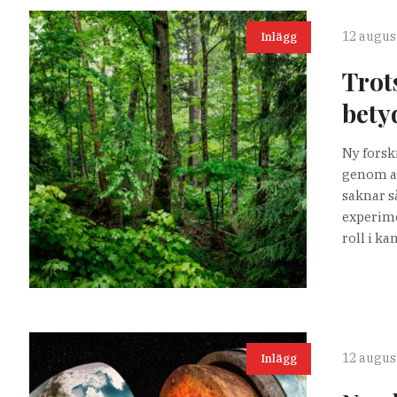
12 august
Inlägg
Trot
bety
Ny forsk
genom at
saknar s
experime
roll i k
12 august
Inlägg