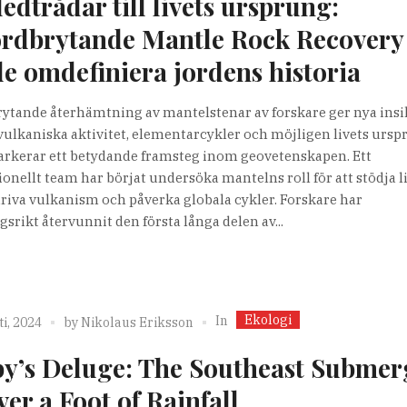
ledtrådar till livets ursprung:
rdbrytande Mantle Rock Recovery
e omdefiniera jordens historia
ytande återhämtning av mantelstenar av forskare ger nya ins
vulkaniska aktivitet, elementarcykler och möjligen livets ursp
arkerar ett betydande framsteg inom geovetenskapen. Ett
ionellt team har börjat undersöka mantelns roll för att stödja l
driva vulkanism och påverka globala cykler. Forskare har
srikt återvunnit den första långa delen av...
Ekologi
In
i, 2024
by
Nikolaus Eriksson
y’s Deluge: The Southeast Subme
ver a Foot of Rainfall