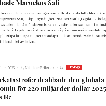
bade Marockos Safi
 har dödats i översvämningar som utlösts av skyfall i Marockos
stprovins Safi, enligt myndigheterna. Det statligt ägda TV-bola
s citerade på måndagen lokala myndigheter som sa att minst
 hade fått sjukhusvård, inklusive två på intensivvårdsavdelnin
t plötsliga kraftiga regnet i söndags. Rekommenderade berättels
iklarslutet av listan...
Ekologi
In
ber, 2025
by
Nikolaus Eriksson
rkatastrofer drabbade den globala
omin för 220 miljarder dollar 2025
s Re