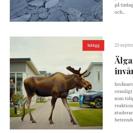
på tisda
och...
23 septe
Inlägg
Älga
invå
Invånarn
ovanligt
som tidi
reaktion
studerar
beteende