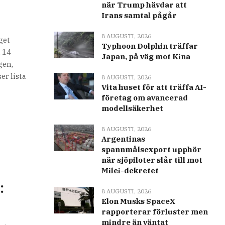
när Trump hävdar att
Irans samtal pågår
8 AUGUSTI, 2026
get
Typhoon Dolphin träffar
 14
Japan, på väg mot Kina
gen,
er lista
8 AUGUSTI, 2026
Vita huset för att träffa AI-
företag om avancerad
modellsäkerhet
8 AUGUSTI, 2026
Argentinas
spannmålsexport upphör
när sjöpiloter slår till mot
Milei-dekretet
:
8 AUGUSTI, 2026
Elon Musks SpaceX
rapporterar förluster men
mindre än väntat