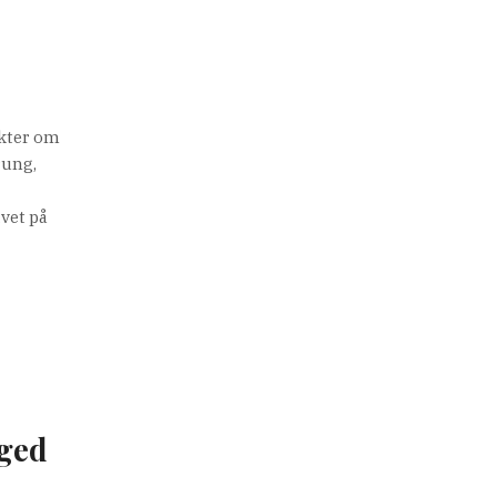
ikter om
rung,
ivet på
rged