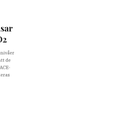
isar
O2
-nivåer
tt de
FACE-
deras