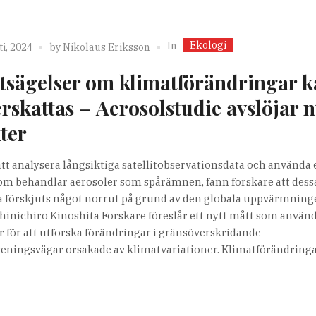
Ekologi
In
i, 2024
by
Nikolaus Eriksson
tsägelser om klimatförändringar 
rskattas – Aerosolstudie avslöjar 
kter
t analysera långsiktiga satellitobservationsdata och använda 
m behandlar aerosoler som spårämnen, fann forskare att dess
a förskjuts något norrut på grund av den globala uppvärmning
Shinichiro Kinoshita Forskare föreslår ett nytt mått som använ
r för att utforska förändringar i gränsöverskridande
reningsvägar orsakade av klimatvariationer. Klimatförändring