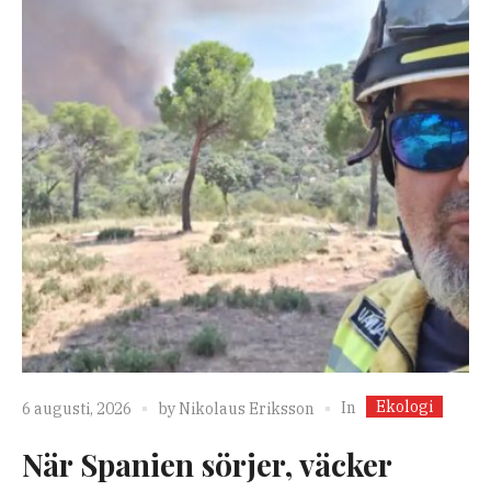
Ekologi
In
6 augusti, 2026
by
Nikolaus Eriksson
När Spanien sörjer, väcker