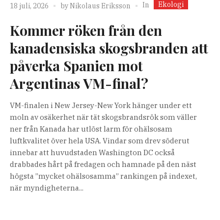
Ekologi
In
18 juli, 2026
by
Nikolaus Eriksson
Kommer röken från den
kanadensiska skogsbranden att
påverka Spanien mot
Argentinas VM-final?
VM-finalen i New Jersey-New York hänger under ett
moln av osäkerhet när tät skogsbrandsrök som väller
ner från Kanada har utlöst larm för ohälsosam
luftkvalitet över hela USA. Vindar som drev söderut
innebar att huvudstaden Washington DC också
drabbades hårt på fredagen och hamnade på den näst
högsta ”mycket ohälsosamma” rankingen på indexet,
när myndigheterna...