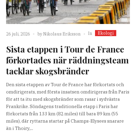
Ekologi
In
26 juli, 2026
by
Nikolaus Eriksson
Sista etappen i Tour de France
förkortades när räddningsteam
tacklar skogsbränder
Den sista etappen av Tour de France har förkortats och
omdirigerats, med första insatsen omdirigeras från Paris
för att ta itu med skogsbränder som rasar i sydvästra
Frankrike. Söndagens traditionella etapp i Paris har
förkortats från 133 km (82 miles) till bara 89 km (55
miles), där ryttarna startar på Champs-Elysees snarare
än i Thoiry,...