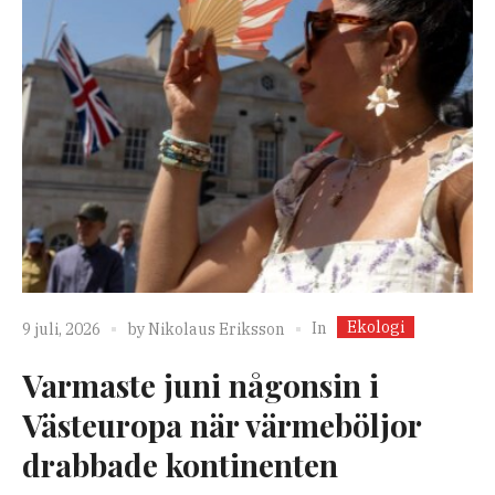
Ekologi
In
9 juli, 2026
by
Nikolaus Eriksson
Varmaste juni någonsin i
Västeuropa när värmeböljor
drabbade kontinenten