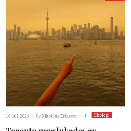
Ekologi
In
16 juli, 2026
by
Nikolaus Eriksson
Toronto uppslukades av