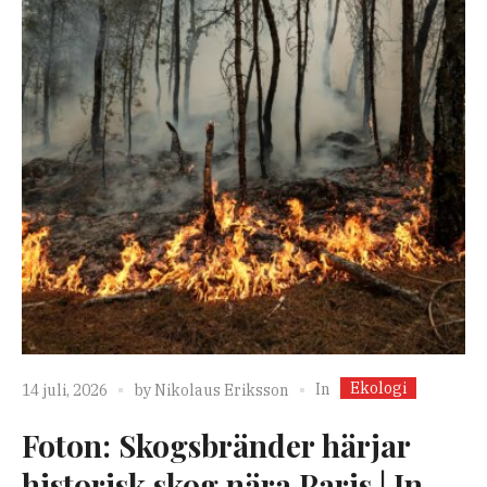
Ekologi
In
14 juli, 2026
by
Nikolaus Eriksson
Foton: Skogsbränder härjar
historisk skog nära Paris | In