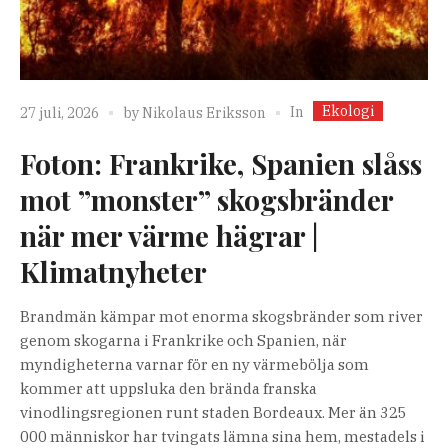
Ekologi
In
27 juli, 2026
by
Nikolaus Eriksson
Foton: Frankrike, Spanien slåss
mot ”monster” skogsbränder
när mer värme hägrar |
Klimatnyheter
Brandmän kämpar mot enorma skogsbränder som river
genom skogarna i Frankrike och Spanien, när
myndigheterna varnar för en ny värmebölja som
kommer att uppsluka den brända franska
vinodlingsregionen runt staden Bordeaux. Mer än 325
000 människor har tvingats lämna sina hem, mestadels i