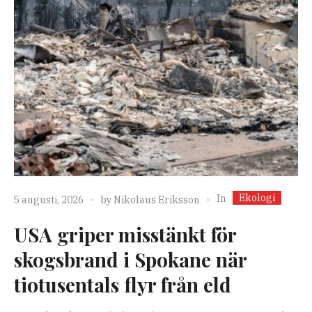
Ekologi
In
5 augusti, 2026
by
Nikolaus Eriksson
USA griper misstänkt för
skogsbrand i Spokane när
tiotusentals flyr från eld