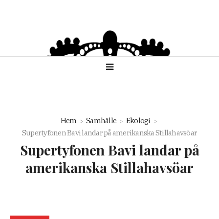
Hem
Samhälle
Ekologi
Supertyfonen Bavi landar på amerikanska Stillahavsöar
Supertyfonen Bavi landar på
amerikanska Stillahavsöar