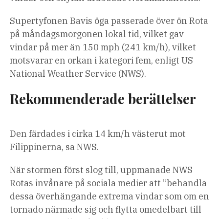
Supertyfonen Bavis öga passerade över ön Rota
på måndagsmorgonen lokal tid, vilket gav
vindar på mer än 150 mph (241 km/h), vilket
motsvarar en orkan i kategori fem, enligt US
National Weather Service (NWS).
Rekommenderade berättelser
lista
slutet
Den färdades i cirka 14 km/h västerut mot
med
av
Filippinerna, sa NWS.
3
listan
artiklar
När stormen först slog till, uppmanade NWS
Rotas invånare på sociala medier att ”behandla
dessa överhängande extrema vindar som om en
tornado närmade sig och flytta omedelbart till