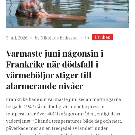
Utrikes
In
3 juli, 2026
by
Nikolaus Eriksson
Varmaste juni någonsin i
Frankrike när dödsfall i
värmeböljor stiger till
alarmerande nivåer
Frankrike hade sin varmaste juni sedan mätningarna
började 1947 då en dödlig värmebölja pressar
temperaturer över 40C i många områden, enligt dess
vädertjänst. ”Okända temperaturer, både dag och natt,
påverkade mer än en tredjedel av landet” under