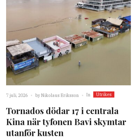
Utrikes
In
7 juli, 2026
by
Nikolaus Eriksson
Tornados dödar 17 i centrala
Kina när tyfonen Bavi skymtar
utanför kusten