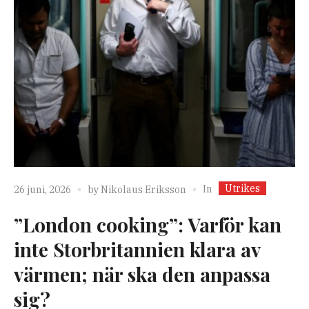
Utrikes
In
26 juni, 2026
by
Nikolaus Eriksson
”London cooking”: Varför kan
inte Storbritannien klara av
värmen; när ska den anpassa
sig?