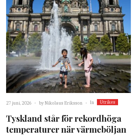
Utrikes
In
27 juni, 2026
by
Nikolaus Eriksson
Tyskland står för rekordhöga
temperaturer när värmeböljan