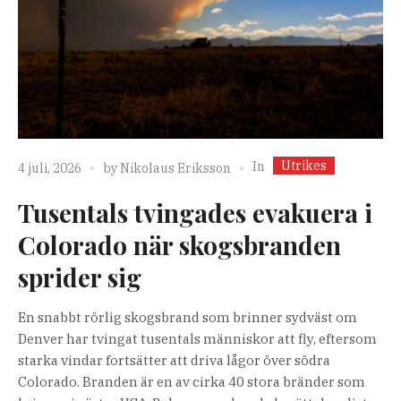
Utrikes
In
4 juli, 2026
by
Nikolaus Eriksson
Tusentals tvingades evakuera i
Colorado när skogsbranden
sprider sig
En snabbt rörlig skogsbrand som brinner sydväst om
Denver har tvingat tusentals människor att fly, eftersom
starka vindar fortsätter att driva lågor över södra
Colorado. Branden är en av cirka 40 stora bränder som