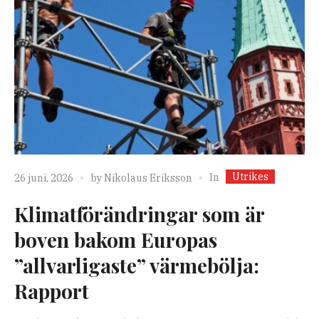
Utrikes
In
26 juni, 2026
by
Nikolaus Eriksson
Klimatförändringar som är
boven bakom Europas
”allvarligaste” värmebölja:
Rapport