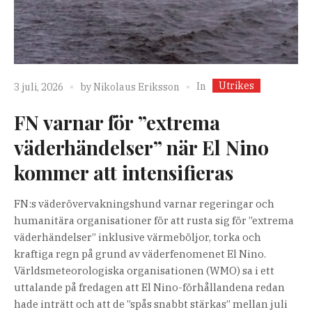
Utrikes
In
3 juli, 2026
by
Nikolaus Eriksson
FN varnar för ”extrema
väderhändelser” när El Nino
kommer att intensifieras
FN:s väderövervakningshund varnar regeringar och
humanitära organisationer för att rusta sig för ”extrema
väderhändelser” inklusive värmeböljor, torka och
kraftiga regn på grund av väderfenomenet El Nino.
Världsmeteorologiska organisationen (WMO) sa i ett
uttalande på fredagen att El Nino-förhållandena redan
hade inträtt och att de ”spås snabbt stärkas” mellan juli