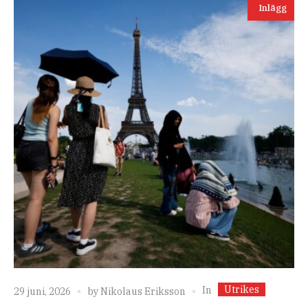
Inlägg
Utrikes
In
29 juni, 2026
by
Nikolaus Eriksson