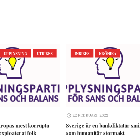
UPPLYSNING
UTRIKES
INRIKES
KRÖNIKA
22 FEBRUARI, 2022
uropas mest korrupta
Sverige är en bankdiktatur sm
exploaterat folk
som humanitär stormakt