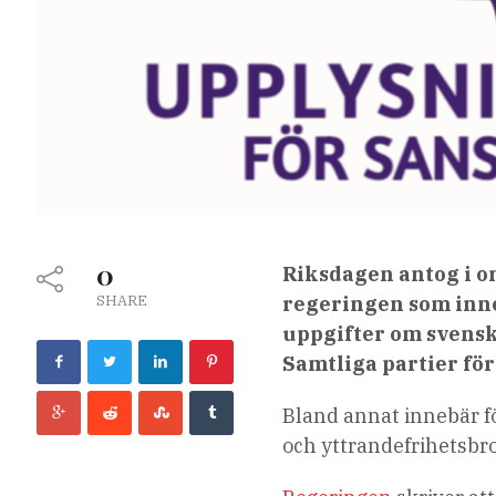
0
Riksdagen antog i o
SHARE
regeringen som inne
uppgifter om svensk
Samtliga partier för
Bland annat innebär fö
och yttrandefrihetsbro