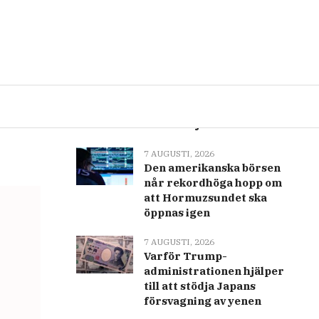
Senast
Populär
7 AUGUSTI, 2026
Centraleuropa ser
rekordtemperaturer när
värmeböljan fortsätter
7 AUGUSTI, 2026
Den amerikanska börsen
når rekordhöga hopp om
att Hormuzsundet ska
öppnas igen
7 AUGUSTI, 2026
Varför Trump-
administrationen hjälper
till att stödja Japans
försvagning av yenen