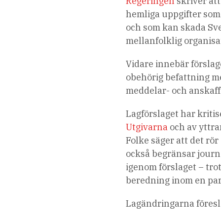
Regeringen
skriver att
hemliga uppgifter som
och som kan skada Sver
mellanfolklig organisa
Vidare innebär förslag
obehörig befattning m
meddelar- och anskaff
Lagförslaget har kriti
Utgivarna
och av yttr
Folke säger att det rör
också begränsar journa
igenom förslaget – trot
beredning inom en pa
Lagändringarna föreslå