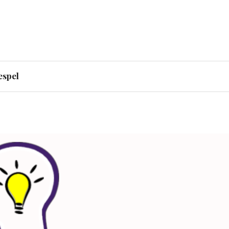
rnalister granska andra
espel