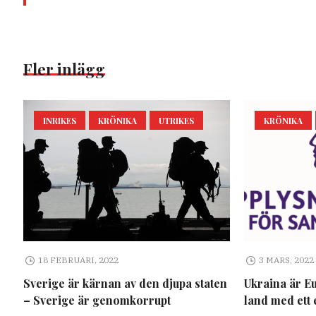
Fler inlägg
INRIKES
KRÖNIKA
UTRIKES
KRÖNIKA
18 FEBRUARI, 2022
3 MARS, 2022
Sverige är kärnan av den djupa staten
Ukraina är E
– Sverige är genomkorrupt
land med ett 