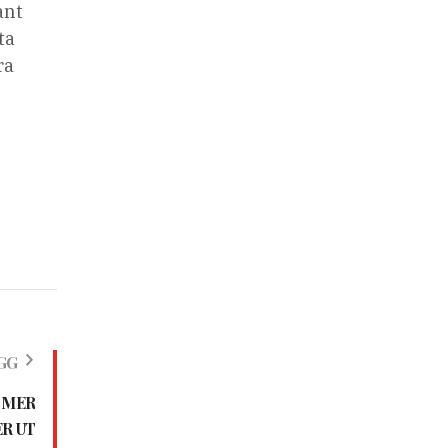
ant
ta
ra
GG
 MER
R UT