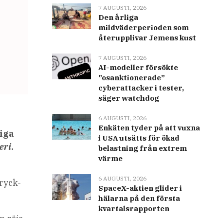
7 AUGUSTI, 2026
Den årliga
mildväderperioden som
återupplivar Jemens kust
7 AUGUSTI, 2026
AI-modeller försökte
”osanktionerade”
cyberattacker i tester,
säger watchdog
6 AUGUSTI, 2026
Enkäten tyder på att vuxna
iga
i USA utsätts för ökad
eri
.
belastning från extrem
värme
6 AUGUSTI, 2026
ryck-
SpaceX-aktien glider i
hälarna på den första
kvartalsrapporten