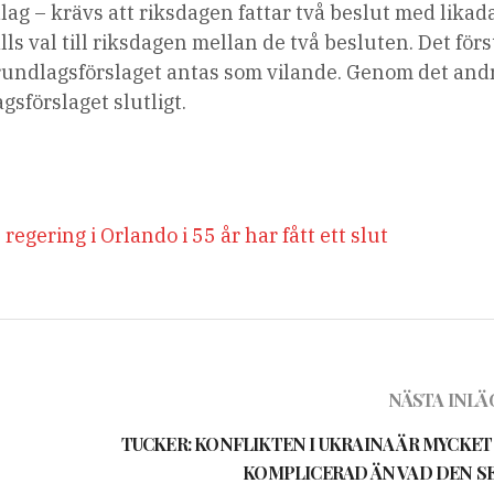
lag – krävs att riksdagen fattar två beslut med likad
lls val till riksdagen mellan de två besluten. Det förs
grundlagsförslaget antas som vilande. Genom det and
gsförslaget slutligt.
egering i Orlando i 55 år har fått ett slut
NÄSTA INLÄ
TUCKER: KONFLIKTEN I UKRAINA ÄR MYCKET
KOMPLICERAD ÄN VAD DEN SE