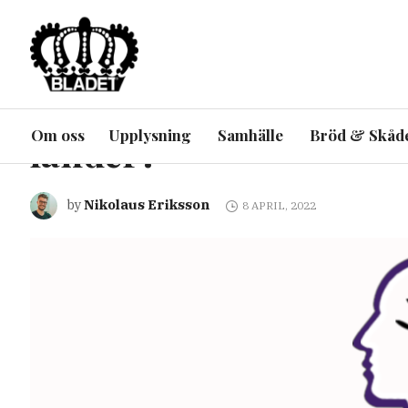
ARTIKEL
INRIKES
UPPLYSNING
Sverige förbjuder jou
Om oss
Upplysning
Samhälle
Bröd & Skåd
länder?
Nikolaus Eriksson
by
8 APRIL, 2022