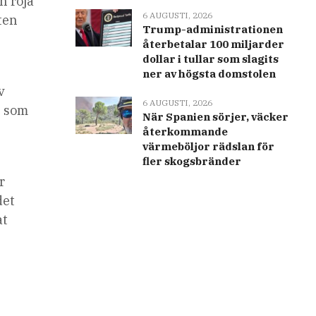
n röja
6 AUGUSTI, 2026
ten
Trump-administrationen
återbetalar 100 miljarder
dollar i tullar som slagits
ner av högsta domstolen
v
6 AUGUSTI, 2026
s som
När Spanien sörjer, väcker
återkommande
värmeböljor rädslan för
fler skogsbränder
r
det
at