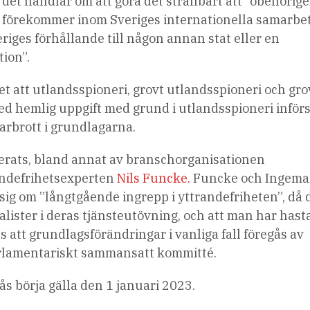
 det handlar om att göra det straffbart att ”obehörige
 förekommer inom Sveriges internationella samarbe
iges förhållande till någon annan stat eller en
tion”.
et att utlandsspioneri, grovt utlandsspioneri och gro
ed hemlig uppgift med grund i utlandsspioneri inför
arbrott i grundlagarna.
serats, bland annat av branschorganisationen
andefrihetsexperten
Nils Funcke.
Funcke och Ingema
 sig om ”långtgående ingrepp i yttrandefriheten”, då 
lister i deras tjänsteutövning, och att man har hast
s att grundlagsförändringar i vanliga fall föregås av
rlamentariskt sammansatt kommitté.
s börja gälla den 1 januari 2023.