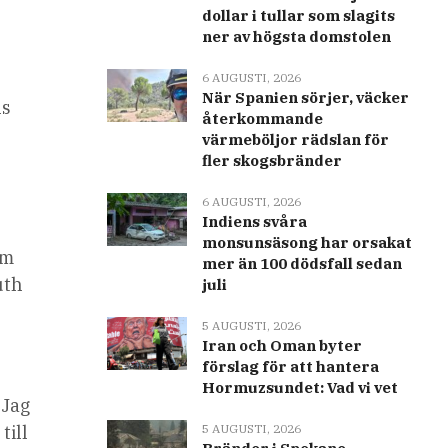
dollar i tullar som slagits
ner av högsta domstolen
6 AUGUSTI, 2026
När Spanien sörjer, väcker
ns
återkommande
värmeböljor rädslan för
fler skogsbränder
6 AUGUSTI, 2026
Indiens svåra
monsunsäsong har orsakat
om
mer än 100 dödsfall sedan
uth
juli
5 AUGUSTI, 2026
Iran och Oman byter
förslag för att hantera
Hormuzsundet: Vad vi vet
 Jag
till
5 AUGUSTI, 2026