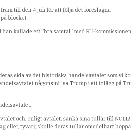
m till den 4 juli för att följa det föreslagna
 på blocket.
d han kallade ett ”bra samtal” med EU-kommissione
 deras sida av det historiska handelsavtalet som vi k
andelsavtalet någonsin!” sa Trump i ett inlägg på Tr
ndelsavtalet.
avtalet och, enligt avtalet, sänka sina tullar till NOLL!
g eller, tyvärr, skulle deras tullar omedelbart hoppa 