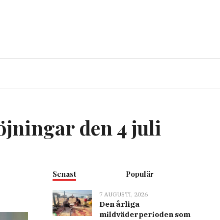
jningar den 4 juli
Senast
Populär
7 AUGUSTI, 2026
Den årliga
mildväderperioden som