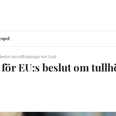
espel
beslut om tullhöjningar den 4 juli
för EU:s beslut om tullhö