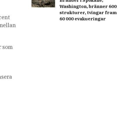
Bränder i Spokane,
Washington, bränner 600
strukturer, tvingar fram
ocent
60 000 evakueringar
 mellan
or som
nsera