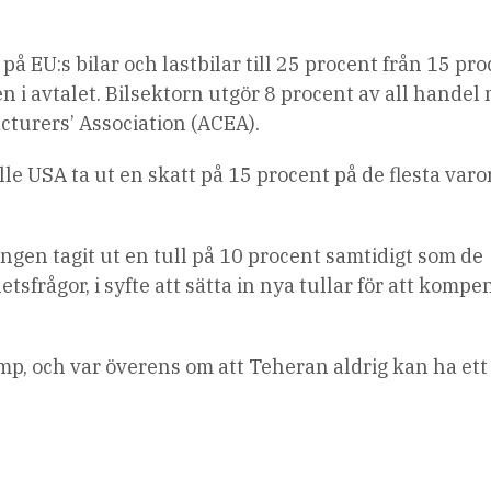
å EU:s bilar och lastbilar till 25 procent från 15 pr
en i avtalet. Bilsektorn utgör 8 procent av all handel
turers’ Association (ACEA).
lle USA ta ut en skatt på 15 procent på de flesta var
.
gen tagit ut en tull på 10 procent samtidigt som de
frågor, i syfte att sätta in nya tullar för att kompe
mp, och var överens om att Teheran aldrig kan ha ett