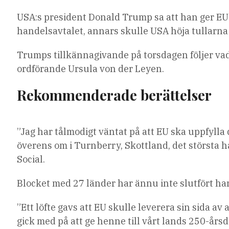
USA:s president Donald Trump sa att han ger EU fra
handelsavtalet, annars skulle USA höja tullarna
Trumps tillkännagivande på torsdagen följer va
ordförande Ursula von der Leyen.
Rekommenderade berättelser
lista
slutet
”Jag har tålmodigt väntat på att EU ska uppfylla
med
av
överens om i Turnberry, Skottland, det största h
4
listan
Social.
artiklar
Blocket med 27 länder har ännu inte slutfört ha
”Ett löfte gavs att EU skulle leverera sin sida av 
gick med på att ge henne till vårt lands 250-årsda