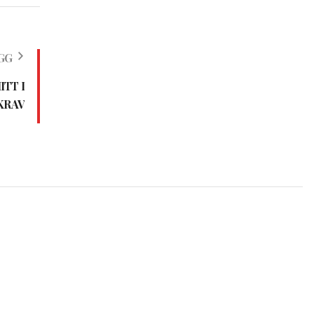
GG
ITT I
KRAV