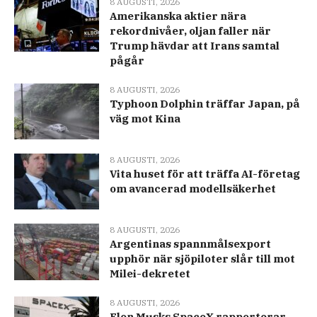
8 AUGUSTI, 2026
Amerikanska aktier nära
rekordnivåer, oljan faller när
Trump hävdar att Irans samtal
pågår
8 AUGUSTI, 2026
Typhoon Dolphin träffar Japan, på
väg mot Kina
8 AUGUSTI, 2026
Vita huset för att träffa AI-företag
om avancerad modellsäkerhet
8 AUGUSTI, 2026
Argentinas spannmålsexport
upphör när sjöpiloter slår till mot
Milei-dekretet
8 AUGUSTI, 2026
Elon Musks SpaceX rapporterar