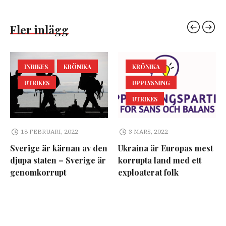
Fler inlägg
INRIKES
KRÖNIKA
KRÖNIKA
UTRIKES
UPPLYSNING
UTRIKES
18 FEBRUARI, 2022
3 MARS, 2022
Sverige är kärnan av den
Ukraina är Europas mest
djupa staten – Sverige är
korrupta land med ett
genomkorrupt
exploaterat folk