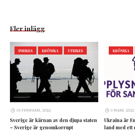
Fler inlägg
INRIKES
KRÖNIKA
UTRIKES
KRÖNIKA
18 FEBRUARI, 2022
3 MARS, 2022
Sverige är kärnan av den djupa staten
Ukraina är E
– Sverige är genomkorrupt
land med ett 