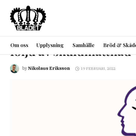
EKONOMI
INRIKES
UPPLYSNING
Rekordhög skuldsättnin
Om oss
Upplysning
Samhälle
Bröd & Skåd
följd av skuldmättnad
Nikolaus Eriksson
by
19 FEBRUARI, 2022