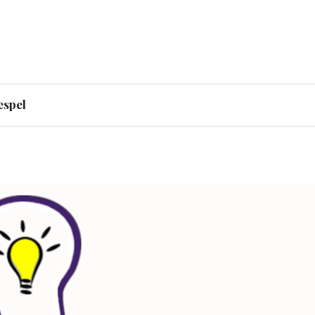
g – priserna stiger till
espel