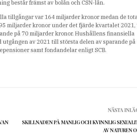
ing består främst av bolån och CSN-lån.
lla tillgångar var 164 miljarder kronor medan de tot
 miljarder kronor under det fjärde kvartalet 2021, 
arande på 70 miljarder kronor. Hushållens finansiella
 utgången av 2021 till största delen av sparande på
tepensioner samt fondandelar enligt SCB.
NÄSTA INLÄ
VAN
SKILLNADEN PÅ MANLIG OCH KVINNLIG SEXUALIT
AV NATUREN O