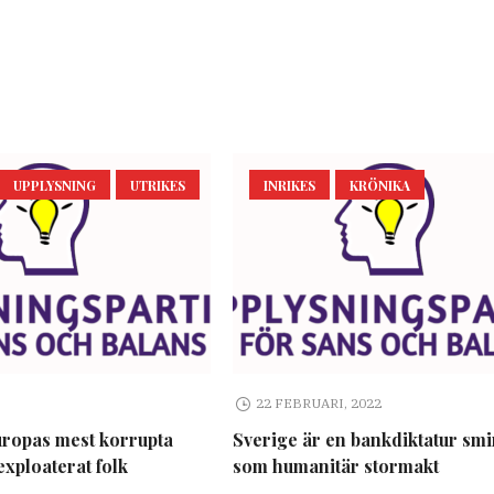
UPPLYSNING
UTRIKES
INRIKES
KRÖNIKA
22 FEBRUARI, 2022
uropas mest korrupta
Sverige är en bankdiktatur sm
exploaterat folk
som humanitär stormakt