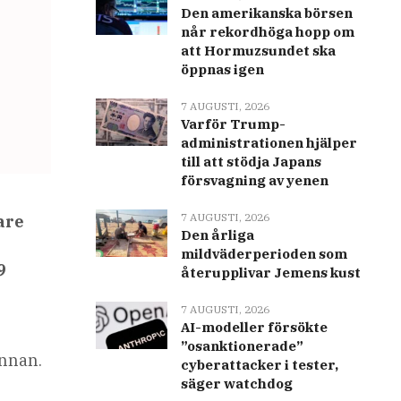
Den amerikanska börsen
når rekordhöga hopp om
att Hormuzsundet ska
öppnas igen
7 AUGUSTI, 2026
Varför Trump-
administrationen hjälper
till att stödja Japans
försvagning av yenen
7 AUGUSTI, 2026
are
Den årliga
mildväderperioden som
9
återupplivar Jemens kust
7 AUGUSTI, 2026
AI-modeller försökte
”osanktionerade”
innan.
cyberattacker i tester,
säger watchdog