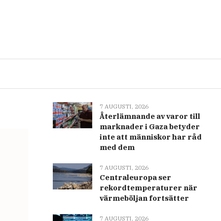
Senast
Populär
8 AUGUSTI, 2026
Elon Musks SpaceX
rapporterar förluster men
mindre än väntat
7 AUGUSTI, 2026
Återlämnande av varor till
marknader i Gaza betyder
inte att människor har råd
med dem
7 AUGUSTI, 2026
Centraleuropa ser
rekordtemperaturer när
värmeböljan fortsätter
7 AUGUSTI, 2026