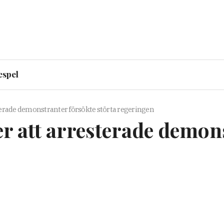
espel
terade demonstranter försökte störta regeringen
r att arresterade demon