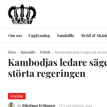
Om oss
Upplysning
Samhälle
Bröd & Skåd
Hem
Samhälle
Politik
Kambodjas ledare säger att arres
Kambodjas ledare säge
störta regeringen
POLITIK
Nikolaus Eriksson
by
5 SEPTEMBER, 2024