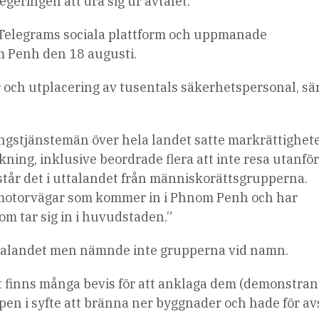
eringen att dra sig ur avtalet.
 Telegrams sociala plattform och uppmanade
 Penh den 18 augusti.
r och utplacering av tusentals säkerhetspersonal, sär
ngstjänstemän över hela landet satte markrättighet
kning, inklusive beordrade flera att inte resa utanför
tår det i uttalandet från människorättsgrupperna.
 motorvägar som kommer in i Phnom Penh och har
om tar sig in i huvudstaden.”
ttalandet men nämnde inte grupperna vid namn.
det finns många bevis för att anklaga dem (demonstran
pen i syfte att bränna ner byggnader och hade för av