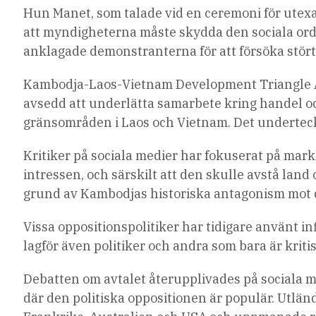
Hun Manet, som talade vid en ceremoni för utexam
att myndigheterna måste skydda den sociala ord
anklagade demonstranterna för att försöka stört
Kambodja-Laos-Vietnam Development Triangle Ar
avsedd att underlätta samarbete kring handel oc
gränsområden i Laos och Vietnam. Det undertec
Kritiker på sociala medier har fokuserat på ma
intressen, och särskilt att den skulle avstå land
grund av Kambodjas historiska antagonism mot d
Vissa oppositionspolitiker har tidigare använt 
lagför även politiker och andra som bara är kriti
Debatten om avtalet återupplivades på sociala m
där den politiska oppositionen är populär. Utlä