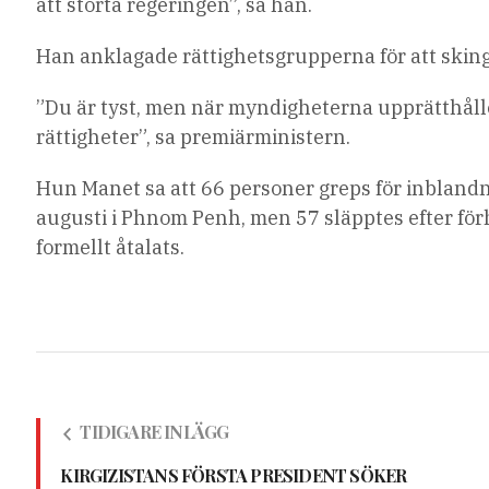
att störta regeringen”, sa han.
Han anklagade rättighetsgrupperna för att skingr
”Du är tyst, men när myndigheterna upprätthålle
rättigheter”, sa premiärministern.
Hun Manet sa att 66 personer greps för inblandn
augusti i Phnom Penh, men 57 släpptes efter förh
formellt åtalats.
TIDIGARE INLÄGG
KIRGIZISTANS FÖRSTA PRESIDENT SÖKER