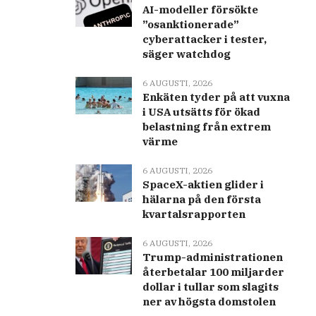
AI-modeller försökte
”osanktionerade”
cyberattacker i tester,
säger watchdog
6 AUGUSTI, 2026
Enkäten tyder på att vuxna
i USA utsätts för ökad
belastning från extrem
värme
6 AUGUSTI, 2026
SpaceX-aktien glider i
hälarna på den första
kvartalsrapporten
6 AUGUSTI, 2026
Trump-administrationen
återbetalar 100 miljarder
dollar i tullar som slagits
ner av högsta domstolen