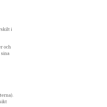
skilt i
er och
 sina
terna).
sikt