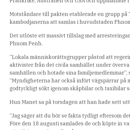
Frankrike, Australien och USA och uppmanade reg
Motståndare till pakten etablerade en grupp på
kambodjanerna att samlas i huvudstaden Phnom
Det utlöste ett massivt tillslag med arresteringa
Phnom Penh.
”Lokala människorättsgrupper påstod att regeri
aktivister från det civila samhället under överva
samhällen och hotade sina familjemedlemmar”, s
”Myndigheterna har också infört vägspärrar på
godtyckligt sökt igenom skåpbilar och taxibilar s
Hun Manet sa på torsdagen att han hade sett u
”Jag säger att du bör se fakta tydligt eftersom 
Före den 18 augusti samlades de och köpte in va