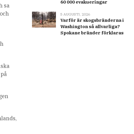
60 000 evakueringar
h sa
 och
5 AUGUSTI, 2026
Varför är skogsbränderna i
Washington så allvarliga?
Spokane bränder förklaras
n
ch
dska
 på
ngen
mlands,