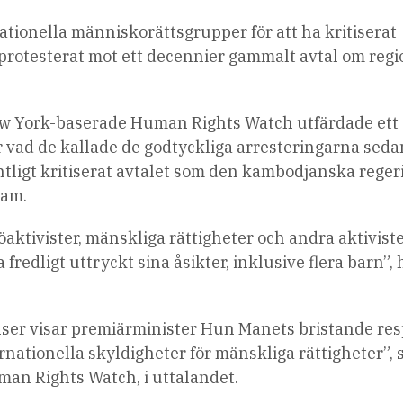
tionella människorättsgrupper för att ha kritiserat
 protesterat mot ett decennier gammalt avtal om regi
w York-baserade Human Rights Watch utfärdade ett
vad de kallade de godtyckliga arresteringarna seda
fentligt kritiserat avtalet som den kambodjanska rege
nam.
aktivister, mänskliga rättigheter och andra aktiviste
 fredligt uttryckt sina åsikter, inklusive flera barn”,
lser visar premiärminister Hun Manets bristande re
nationella skyldigheter för mänskliga rättigheter”, 
man Rights Watch, i uttalandet.