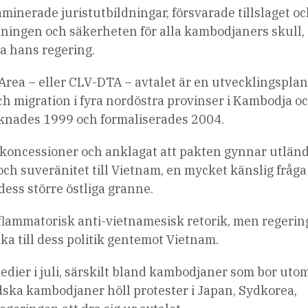
inerade juristutbildningar, försvarade tillslaget oc
ningen och säkerheten för alla kambodjaners skull,
a hans regering.
ea – eller CLV-DTA – avtalet är en utvecklingspla
h migration i fyra nordöstra provinser i Kambodja o
knades 1999 och formaliserades 2004.
rkkoncessioner och anklagat att pakten gynnar utlän
 och suveränitet till Vietnam, en mycket känslig fråga
ess större östliga granne.
inflammatorisk anti-vietnamesisk retorik, men regeri
ska till dess politik gentemot Vietnam.
edier i juli, särskilt bland kambodjaner som bor uto
ndska kambodjaner höll protester i Japan, Sydkorea,