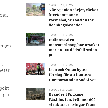
6 AUGUSTI, 2026
När Spanien sörjer, väcker
onal
återkommande
värmeböljor rädslan för
fler skogsbränder
6 AUGUSTI, 2026
n
Indiens svåra
monsunsäsong har orsakat
ringen
mer än 100 dödsfall sedan
juli
r,
5 AUGUSTI, 2026
Iran och Oman byter
 heter
förslag för att hantera
Hormuzsundet: Vad vi vet
spekt
5 AUGUSTI, 2026
säger
Bränder i Spokane,
Washington, bränner 600
strukturer, tvingar fram