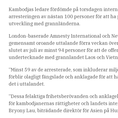
Kambodjas ledare fördömde på torsdagen interna
arresteringen av nästan 100 personer för att ha
utveckling med grannländerna.
London-baserade Amnesty International och Ne
gemensamt oroande uttalande förra veckan över 
slutet av juli av minst 94 personer för att de of
undertecknade med grannlandet Laos och Viet
”Minst 59 av de arresterade, som inkluderar miljö
förblir olagligt fängslade och anklagade för att ha
det i uttalandet.
”Dessa felaktiga frihetsberövanden och anklage
för kambodjanernas rättigheter och landets inter
Bryony Lau, biträdande direktör för Asien på Hu