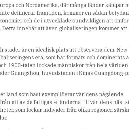
 i Europa och Nordamerika, där många länder kämpar 
inte definierar framtiden, kommer en sådan betyda
konomier och de i utvecklade oundvikligen att omfo
 Detta innebär att även globaliseringen kommer att 
h städer är en idealisk plats att observera dem. New
obaliseringens era, som har formats och dominerats a
och 1900-talen lockade människor från hela världe
uder Guangzhou, huvudstaden i Kinas Guangdong-pr
 det land som bäst exemplifierar världens pågående
rån ett av de fattigaste länderna till världens näst s
eter, som lockar individer från olika regioner, särski
ar.