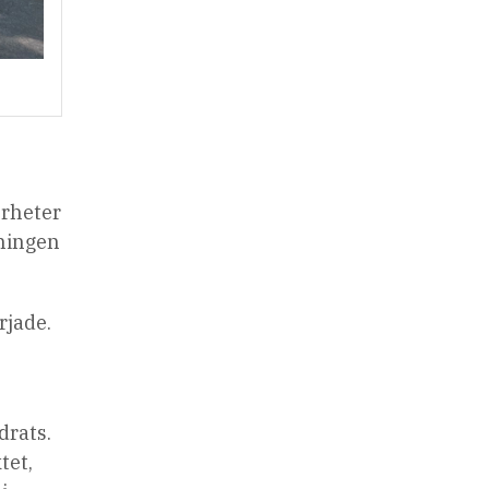
erheter
dningen
rjade.
drats.
tet,