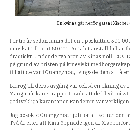
En kvinna går nerför gatan i Xiaobei,
För tio år sedan fanns det
en uppskattad
500 000
minskat till
runt
80 000. Antalet anställda har 
drastiskt. Under de två åren av Kinas noll-COVI
på grund av bristen på kinesiskt medborgarskap.
till att de var i Guangzhou, tvingade dem att åt
Bidrog till deras avgång var också en ökning av
Många afrikaner rapporterade att de blivit mis
godtyckliga karantäner. Pandemin var verklige
Jag besökte Guangzhou i juli för att se hur den 
Två år efter att Kina öppnade igen är Xiaobei fo