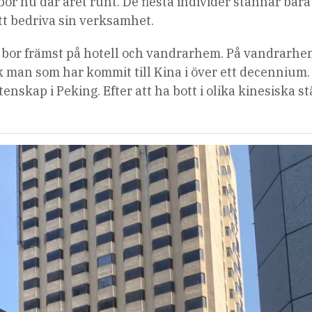
r nu där året runt. De flesta individer stannar bara 
att bedriva sin verksamhet.
r bor främst på hotell och vandrarhem. På vandrarh
k man som har kommit till Kina i över ett decennium
nskap i Peking. Efter att ha bott i olika kinesiska s