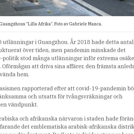
 Guangzhous ”Lilla Afrika”. Foto av Gabriele Manca.
 utlänningar i Guangzhou. År 2018 hade detta antal
fluktuerat över tiden, men pandemin minskade det
D-politik stod många utlänningar inför extrema osäk
 Oförmågan att driva sina affärer, den främsta anle
ervända hem.
 rasismen
rapporterad
efter att covid-19-pandemin bö
stänksamma och utsatts för tvångsvräkningar och
n en vändpunkt.
arabiska och afrikanska närvaron i staden hade förän
rtfarande det emblematiska arabisk-afrikanska distrik