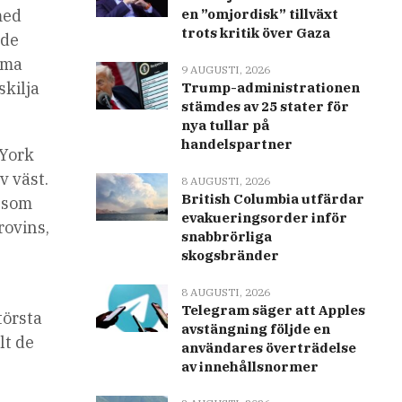
med
en ”omjordisk” tillväxt
trots kritik över Gaza
nde
rma
9 AUGUSTI, 2026
skilja
Trump-administrationen
stämdes av 25 stater för
nya tullar på
handelspartner
 York
v väst.
8 AUGUSTI, 2026
British Columbia utfärdar
n som
evakueringsorder inför
ovins,
snabbrörliga
skogsbränder
8 AUGUSTI, 2026
Telegram säger att Apples
törsta
avstängning följde en
lt de
användares överträdelse
av innehållsnormer