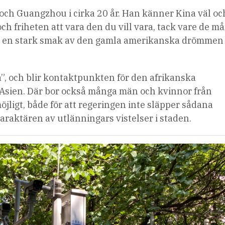
 och Guangzhou i cirka 20 år. Han känner Kina väl oc
ch friheten att vara den du vill vara, tack vare de m
de en stark smak av den gamla amerikanska drömme
a”, och blir kontaktpunkten för den afrikanska
Asien. Där bor också många män och kvinnor från
öjligt, både för att regeringen inte släpper sådana
araktären av utlänningars vistelser i staden.