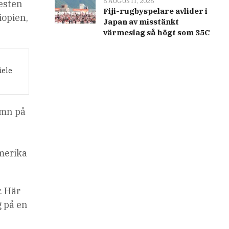
8 AUGUSTI, 2026
resten
Fiji-rugbyspelare avlider i
iopien,
Japan av misstänkt
värmeslag så högt som 35C
iele
amn på
amerika
. Här
g på en