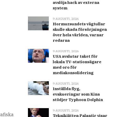
avslöja hack av externa
system
9 AUGUSTI, 2026
Hormuzsundets vägtullar
skulle skada försörjningen
över hela världen, varnar
redarna
9 AUGUSTI, 2026
USA avslutar taket för
lokala TV-stationsägare
med oro för
mediakonsolidering
9 AUGUSTI, 2026
Inställda flyg,
evakueringar som Kina
stödjer Typhoon Dolphin
9 AUGUSTI, 2026
rafiska
Teknikjätten Palantir visar