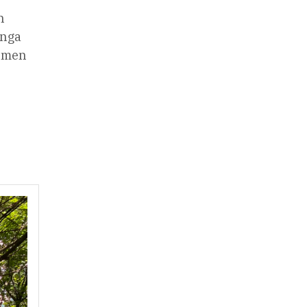
h
ånga
n men