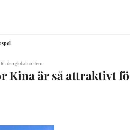
espel
 för den globala södern
 Kina är så attraktivt f