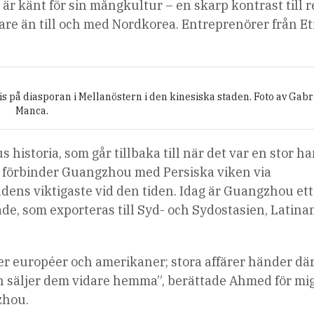
är känt för sin mångkultur – en skarp kontrast till 
are än till och med
Nordkorea
. Entreprenörer från Et
s på diasporan i Mellanöstern i den kinesiska staden. Foto av Gabr
Manca.
historia, som går tillbaka till när det var en stor h
 förbinder Guangzhou med Persiska viken via
dens viktigaste vid den tiden. Idag är Guangzhou ett
skade, som exporteras till Syd- och Sydostasien, Latin
er européer och amerikaner; stora affärer händer där
och säljer dem vidare hemma”, berättade Ahmed för mi
zhou.