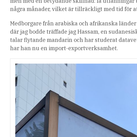
men med en betydande skillnad: få utlänningar bo
några månader, vilket är tillräckligt med tid för 
Medborgare från arabiska och afrikanska lände
där jag bodde träffade jag Hassam, en sudanesis
talar flytande mandarin och har studerat datavete
har han nu en import-exportverksamhet.