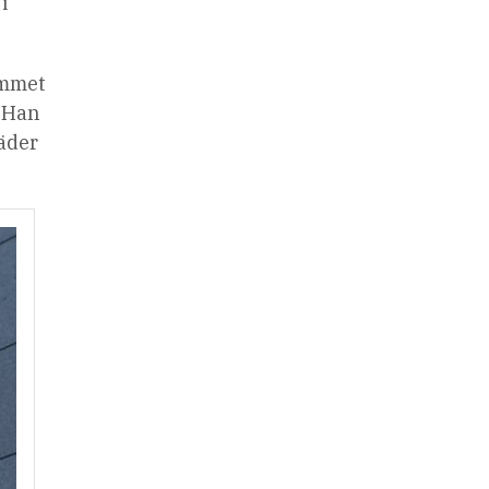
i
emmet
. Han
täder