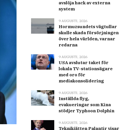
avslöja hack av externa
system
9 AUGUSTI, 2026
Hormuzsundets vägtullar
skulle skada försörjningen
över hela världen, varnar
redarna
9 AUGUSTI, 2026
USA avslutar taket för
lokala TV-stationsägare
med oro för
mediakonsolidering
9 AUGUSTI, 2026
Inställda flyg,
evakueringar som Kina
stödjer Typhoon Dolphin
9 AUGUSTI, 2026
Teknikjätten Palantir visar