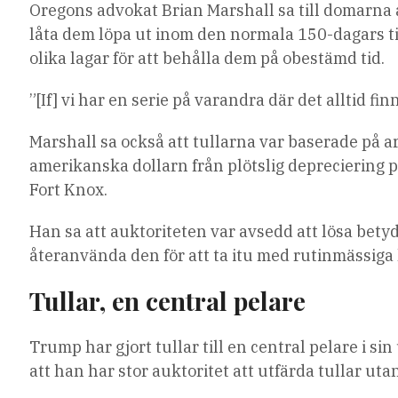
Oregons advokat Brian Marshall sa till domarna at
låta dem löpa ut inom den normala 150-dagars ti
olika lagar för att behålla dem på obestämd tid.
”[If] vi har en serie på varandra där det alltid fin
Marshall sa också att tullarna var baserade på 
amerikanska dollarn från plötslig depreciering p
Fort Knox.
Han sa att auktoriteten var avsedd att lösa be
återanvända den för att ta itu med rutinmässig
Tullar, en central pelare
Trump har gjort tullar till en central pelare i s
att han har stor auktoritet att utfärda tullar ut