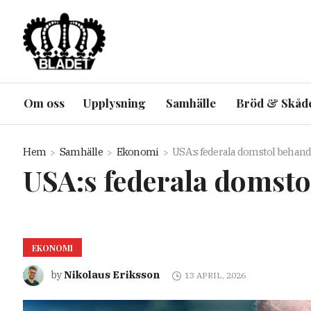
Om oss
Upplysning
Samhälle
Bröd & Skåd
Hem
Samhälle
Ekonomi
USA:s federala domstol behand
USA:s federala domsto
EKONOMI
Nikolaus Eriksson
by
13 APRIL, 2026