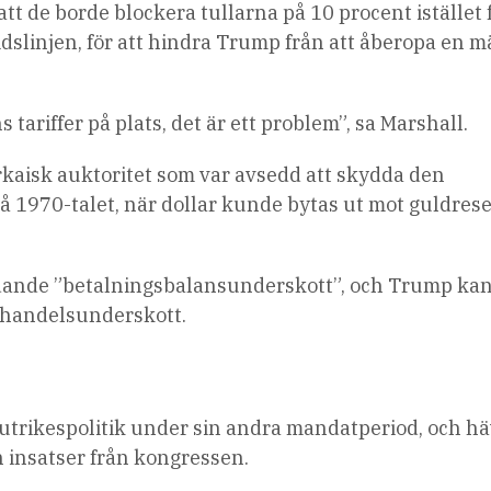
t de borde blockera tullarna på 10 procent istället f
dslinjen, för att hindra Trump från att åberopa en 
ns tariffer på plats, det är ett problem”, sa Marshall.
arkaisk auktoritet som var avsedd att skydda den
å 1970-talet, när dollar kunde bytas ut mot guldrese
tydande ”betalningsbalansunderskott”, och Trump kan
a handelsunderskott.
in utrikespolitik under sin andra mandatperiod, och h
an insatser från kongressen.