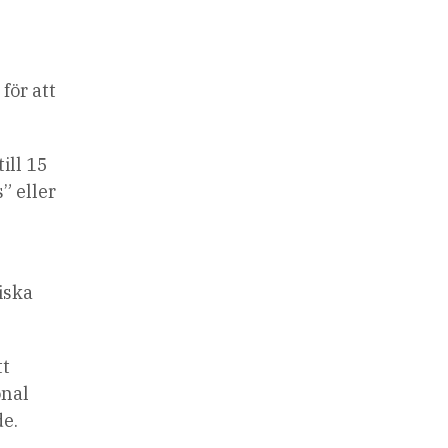
för att
ill 15
” eller
d
iska
tt
onal
de.