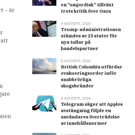
en ”omjordisk” tillväxt
t – är
trots kritik över Gaza
9 AUGUSTI, 2026
Trump-administrationen
ör
stämdes av 25 stater för
 att
nya tullar på
handelspartner
8 AUGUSTI, 2026
British Columbia utfärdar
evakueringsorder inför
snabbrörliga
om
skogsbränder
gare
8 AUGUSTI, 2026
Telegram säger att Apples
avstängning följde en
ionen
användares överträdelse
av innehållsnormer