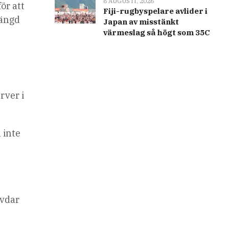
8 AUGUSTI, 2026
ör att
Fiji-rugbyspelare avlider i
mängd
Japan av misstänkt
värmeslag så högt som 35C
rver i
 inte
ävdar