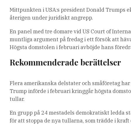
Mittpunkten i USA:s president Donald Trumps ek
återigen under juridiskt angrepp.
En panel med tre domare vid US Court of Internat
muntliga argument på fredag ​​i ett försök att häva
Högsta domstolen i februari avböjde hans föredr
Rekommenderade berättelser
lista
slutet
Flera amerikanska delstater och småföretag har 
med
av
Trump införde i februari kringgår högsta domstol
4
listan
tullar.
artiklar
En grupp på 24 mestadels demokratiskt ledda s
för att stoppa de nya tullarna, som trädde i kraft