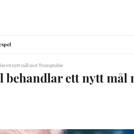
espel
lar ett nytt mål mot Trumptullar
l behandlar ett nytt mål