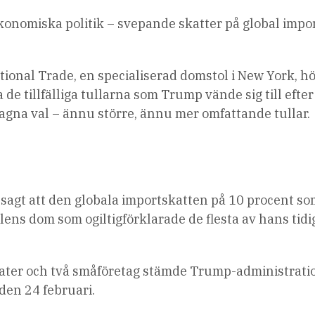
onomiska politik – svepande skatter på global impor
ional Trade, en specialiserad domstol i New York, h
 de tillfälliga tullarna som Trump vände sig till efter
agna val – ännu större, ännu mer omfattande tullar.
sagt att den globala importskatten på 10 procent s
ens dom som ogiltigförklarade de flesta av hans tidi
tater och två småföretag stämde Trump-administrat
 den 24 februari.