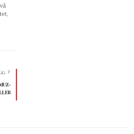
två
tet,
GG
RMUZ-
LLER