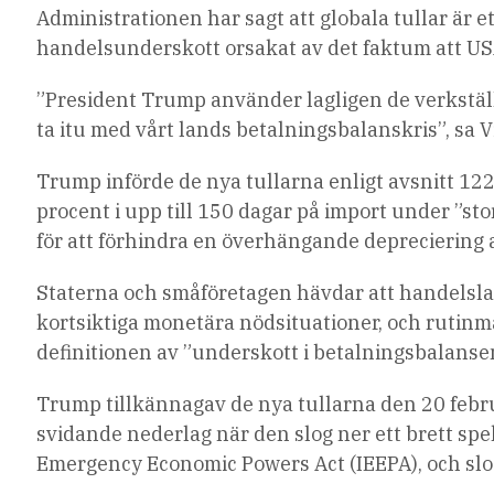
Administrationen har sagt att globala tullar är et
handelsunderskott orsakat av det faktum att US
”President Trump använder lagligen de verkstäl
ta itu med vårt lands betalningsbalanskris”, sa 
Trump införde de nya tullarna enligt avsnitt 122 
procent i upp till 150 dagar på import under ”sto
för att förhindra en överhängande depreciering 
Staterna och småföretagen hävdar att handelslag
kortsiktiga monetära nödsituationer, och ruti
definitionen av ”underskott i betalningsbalanse
Trump tillkännagav de nya tullarna den 20 feb
svidande nederlag när ⁠den slog ner ett brett sp
Emergency Economic Powers Act (IEEPA), och slo