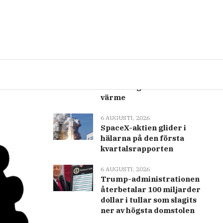
Senast
Populär
p
6 AUGUSTI, 2026
Enkäten tyder på att vuxna
i USA utsätts för ökad
belastning från extrem
värme
6 AUGUSTI, 2026
SpaceX-aktien glider i
hälarna på den första
kvartalsrapporten
6 AUGUSTI, 2026
Trump-administrationen
återbetalar 100 miljarder
dollar i tullar som slagits
ner av högsta domstolen