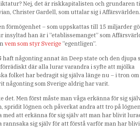
iktatur? Nej, det är riskkapitalisten och grundaren ti
an, Christer Gardell, som uttalar sig i Affärsvärlden
en förmögenhet – som uppskattas till 15 miljarder g
r insyltad han är i ”etablissemanget” som Affärsvär
an
vem som styr Sverige
”egentligen”.
G haft någonting annat än Deep state och den djupa 
örrädiskt där alla lurar varandra i syfte att mjölka
a folket har bedragit sig själva länge nu – i tron om 
rit någonting som Sverige aldrig har varit.
 det. Men först måste man våga erkänna för sig själv
, spridit lögnen och påverkat andra att tro på lögne
 med att erkänna för sig själv att man har blivit lura
rannsaka sig själv för att förstå varför man har blivi