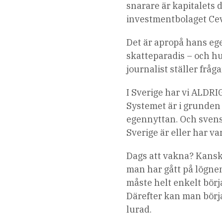
snarare är kapitalets d
investmentbolaget Cevi
Det är apropå hans eg
skatteparadis – och hu
journalist ställer fråg
I Sverige har vi ALDRI
Systemet är i grunden f
egennyttan. Och svensk
Sverige är eller har va
Dags att vakna? Kanske
man har gått på lögnen
måste helt enkelt börja
Därefter kan man börja 
lurad.