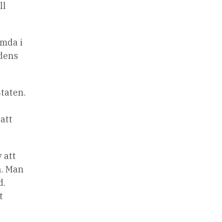
ll
.
ömda i
ldens
staten.
att
 att
n. Man
d.
t