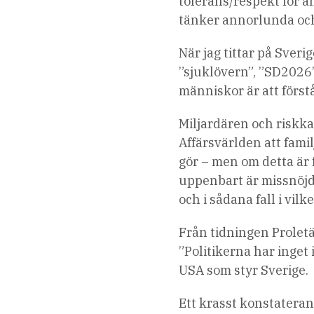
tolerans/respekt för a
tänker annorlunda och
När jag tittar på Sve
”sjuklövern”, ”SD2026”
människor är att förs
Miljardären och riskkap
Affärsvärlden att fami
gör – men om detta är 
uppenbart är missnöjd
och i sådana fall i vilke
Från tidningen Prolet
”Politikerna har inget
USA som styr Sverige.
Ett krasst konstatera