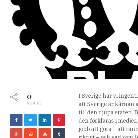
0
I Sverige har vi ingen
SHARE
att Sverige är kärnan 
till den djupa staten.
den förklaras i medier,
jobb att göra – att ra
riktigt – och vad som f