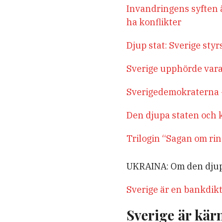
Invandringens syften 
ha konflikter
Djup stat: Sverige sty
Sverige upphörde vara
Sverigedemokraterna –
Den djupa staten och k
Trilogin “Sagan om ri
UKRAINA: Om den djupa 
Sverige är en bankdi
Sverige är kär