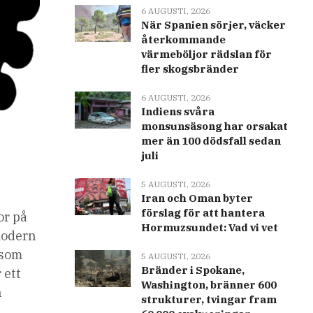
6 AUGUSTI, 2026
När Spanien sörjer, väcker
återkommande
värmeböljor rädslan för
fler skogsbränder
6 AUGUSTI, 2026
Indiens svåra
monsunsäsong har orsakat
mer än 100 dödsfall sedan
juli
5 AUGUSTI, 2026
Iran och Oman byter
förslag för att hantera
or på
Hormuzsundet: Vad vi vet
 modern
 som
5 AUGUSTI, 2026
Bränder i Spokane,
 ett
Washington, bränner 600
h
strukturer, tvingar fram