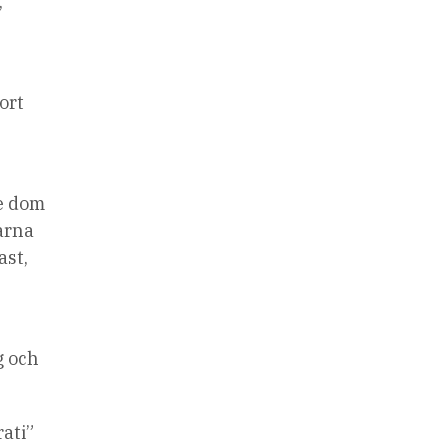
,
ort
ke dom
karna
ast,
g och
ati”