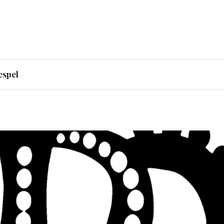
den djupa staten och ”dee
espel