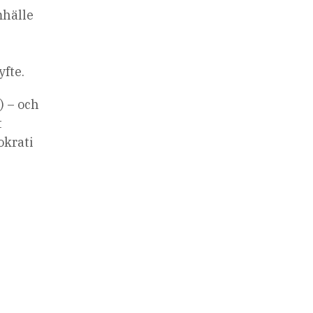
mhälle
fte.
) – och
t
okrati