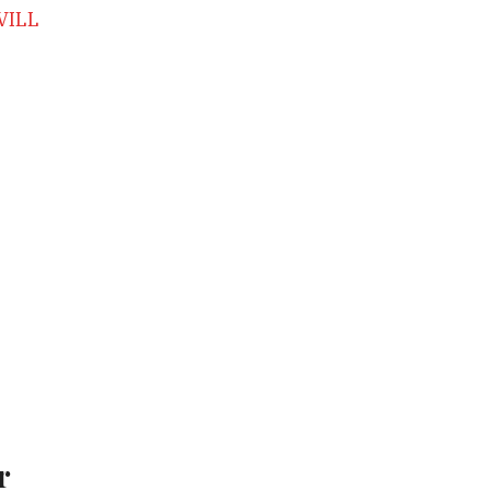
 VILL
r