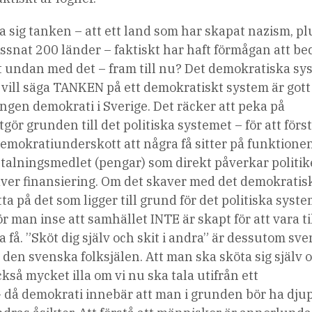
ka sig tanken – att ett land som har skapat nazism, p
snat 200 länder – faktiskt har haft förmågan att be
t undan med det – fram till nu? Det demokratiska sy
t vill säga TANKEN på ett demokratiskt system är gott
 ingen demokrati i Sverige. Det räcker att peka på
ör grunden till det politiska systemet – för att först
 demokratiunderskott att några få sitter på funktionen
talningsmedlet (pengar) som direkt påverkar politik
räver finansiering. Om det skaver med det demokratis
tta på det som ligger till grund för det politiska syst
r man inse att samhället INTE är skapt för att vara ti
gra få. ”Sköt dig själv och skit i andra” är dessutom sv
i den svenska folksjälen. Att man ska sköta sig själv 
kså mycket illa om vi nu ska tala utifrån ett
 då demokrati innebär att man i grunden bör ha dju