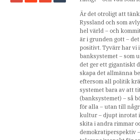
Är det otroligt att tän
Ryssland och som avlys
hel värld – och kommi
är i grunden gott – de
positivt. Tyvärr har vi
banksystemet – som utg
det ger ett gigantiskt
skapa det allmänna be
eftersom all politik k
systemet bara av att ti
(banksystemet) – så bö
för alla – utan till nå
kultur – djupt inrotat 
skita i andra rimmar oc
demokratiperspektiv –