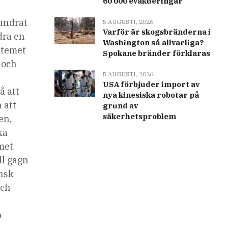
60 000 evakueringar
lundrat
5 AUGUSTI, 2026
Varför är skogsbränderna i
dra en
Washington så allvarliga?
stemet
Spokane bränder förklaras
 och
5 AUGUSTI, 2026
USA förbjuder import av
å att
nya kinesiska robotar på
 att
grund av
säkerhetsproblem
en,
ka
emet
ll gagn
ensk
och
p