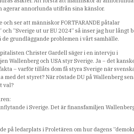
ndras åsikter. Att förstå att människor är annorlunda
 agerar annorlunda utifrån sina känslor.
rige och ser att människor FORTFARANDE påtalar
 och ”Sverige ut ur EU 2024” så inser jag hur långt b
tå de grundläggande problemen i vårt samhälle.
italisten Christer Gardell säger i en intervju i
ljen Wallenberg och USA styr Sverige. Ja – det kans
fakta – varför tillåts dom få styra Sverige när svens
a med det styret? När röstade DU på Wallenberg sen
t val?
ären:
 inflytande i Sverige. Det är finansfamiljen Wallenber
nde på ledarplats i Proletären om hur dagens ”demokr