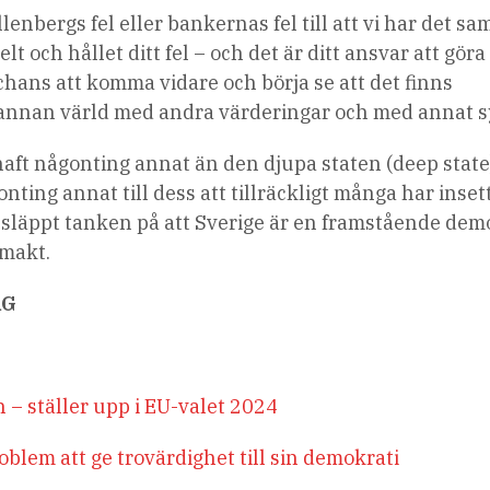
llenbergs fel eller bankernas fel till att vi har det sa
helt och hållet ditt fel – och det är ditt ansvar att göra
 chans att komma vidare och börja se att det finns
annan värld med andra värderingar och med annat sy
g haft någonting annat än den djupa staten (deep state
ting annat till dess att tillräckligt många har inset
 släppt tanken på att Sverige är en framstående dem
rmakt.
RG
en – ställer upp i EU-valet 2024
blem att ge trovärdighet till sin demokrati