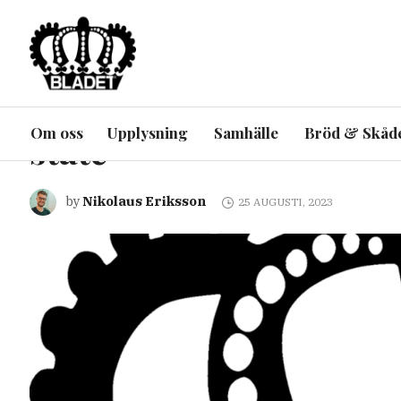
ARTIKEL
INRIKES
UPPLYSNING
UTRIKES
Sveriges relation till 
Om oss
Upplysning
Samhälle
Bröd & Skåd
state”
Nikolaus Eriksson
by
25 AUGUSTI, 2023