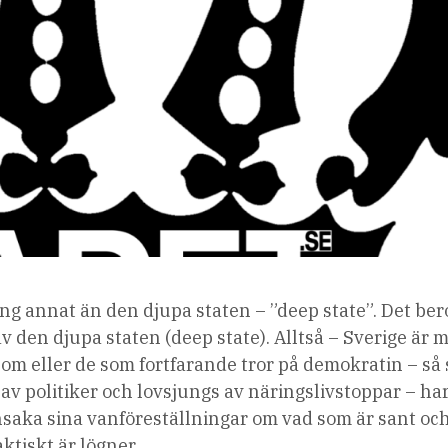
ting annat än den djupa staten – ”deep state”. Det ber
av den djupa staten (deep state). Alltså – Sverige är
 Dom eller de som fortfarande tror på demokratin – så
 av politiker och lovsjungs av näringslivstoppar – har
nnsaka sina vanföreställningar om vad som är sant oc
aktiskt är lögner.