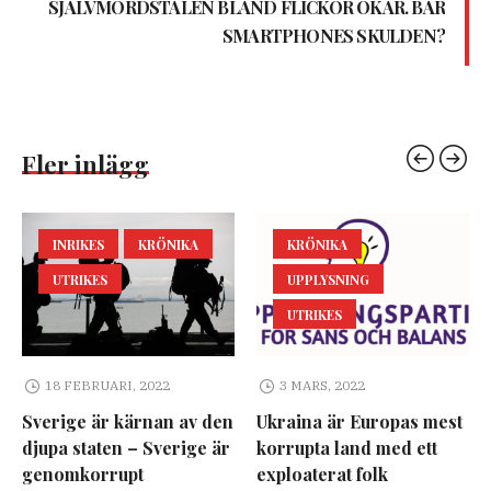
SJÄLVMORDSTALEN BLAND FLICKOR ÖKAR. BÄR
SMARTPHONES SKULDEN?
Fler inlägg
INRIKES
KRÖNIKA
KRÖNIKA
UTRIKES
UPPLYSNING
UTRIKES
18 FEBRUARI, 2022
3 MARS, 2022
Sverige är kärnan av den
Ukraina är Europas mest
djupa staten – Sverige är
korrupta land med ett
genomkorrupt
exploaterat folk