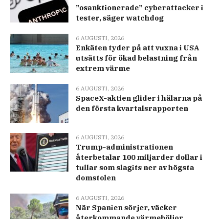
”osanktionerade” cyberattacker i
tester, säger watchdog
6 AUGUSTI, 2026
Enkäten tyder på att vuxna i USA
utsätts för ökad belastning från
extrem värme
6 AUGUSTI, 2026
SpaceX-aktien glider i hälarna på
den första kvartalsrapporten
6 AUGUSTI, 2026
Trump-administrationen
återbetalar 100 miljarder dollar i
tullar som slagits ner av högsta
domstolen
6 AUGUSTI, 2026
När Spanien sörjer, väcker
återkommande värmeböljor