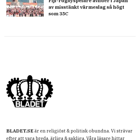
Fiji-rugbyspelare avlider i Japan
av misstänkt värmeslag så högt
som 35C
BLADET.SE
är en religiöst & politisk obundna. Vi strävar
efter att vara breda, ärliga & sakliga. Våra läsare hittar