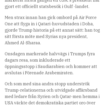
markerat första gången en USA: s president har
gjort ett officiellt statsbesök i Gulf -landet.
Men strax innan han gick ombord på Air Force
One att flyga in i Qatari-huvudstaden i Doha,
gjorde Trump historia på ett annat sätt: han tog
sitt första möte med Syrias nya president,
Ahmed Al-Sharaa.
Onsdagen markerade halvvägs i Trumps fyra
dagars resa, som inkluderade ett
öppningsstopp i Saudiarabien och kommer att
avslutas i Förenade Arabemiraten.
Och som med sina andra stopp underströk
Trump-relationerna och utvidgade affärsband
med ledare från Syrien och Qatar-men hemma i
USA väckte det demokratiska partiet oro över