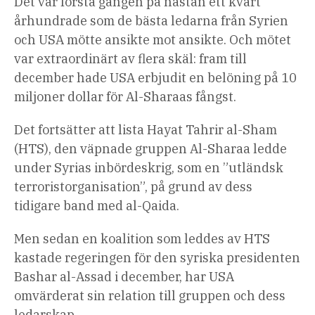
Det var första gången på nästan ett kvart
århundrade som de bästa ledarna från Syrien
och USA mötte ansikte mot ansikte. Och mötet
var extraordinärt av flera skäl: fram till
december hade USA erbjudit en belöning på 10
miljoner dollar för Al-Sharaas fångst.
Det fortsätter att lista Hayat Tahrir al-Sham
(HTS), den väpnade gruppen Al-Sharaa ledde
under Syrias inbördeskrig, som en ”utländsk
terroristorganisation”, på grund av dess
tidigare band med al-Qaida.
Men sedan en koalition som leddes av HTS
kastade regeringen för den syriska presidenten
Bashar al-Assad i december, har USA
omvärderat sin relation till gruppen och dess
ledarskap.