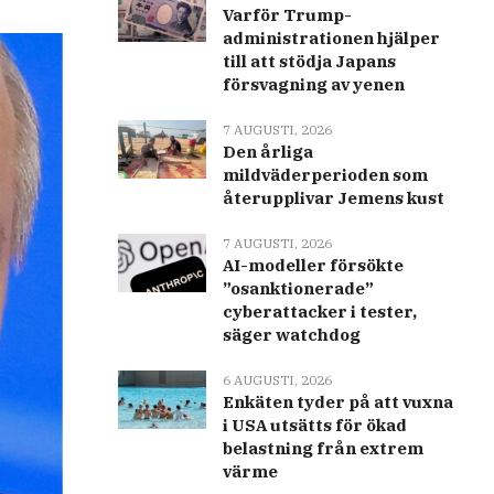
Varför Trump-
administrationen hjälper
till att stödja Japans
försvagning av yenen
7 AUGUSTI, 2026
Den årliga
mildväderperioden som
återupplivar Jemens kust
7 AUGUSTI, 2026
AI-modeller försökte
”osanktionerade”
cyberattacker i tester,
säger watchdog
6 AUGUSTI, 2026
Enkäten tyder på att vuxna
i USA utsätts för ökad
belastning från extrem
värme