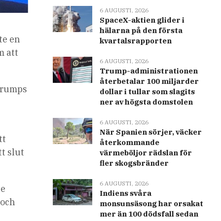
6 AUGUSTI, 2026
SpaceX-aktien glider i
hälarna på den första
te en
kvartalsrapporten
m att
6 AUGUSTI, 2026
Trump-administrationen
återbetalar 100 miljarder
Trumps
dollar i tullar som slagits
ner av högsta domstolen
6 AUGUSTI, 2026
När Spanien sörjer, väcker
tt
återkommande
tt slut
värmeböljor rädslan för
fler skogsbränder
6 AUGUSTI, 2026
de
Indiens svåra
 och
monsunsäsong har orsakat
mer än 100 dödsfall sedan