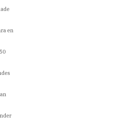
lade
ara en
 50
ändes
dan
änder