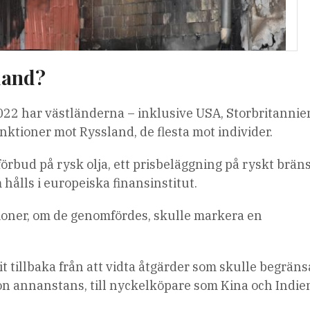
land?
022 har västländerna – inklusive USA, Storbritannie
ktioner mot Ryssland, de flesta mot individer.
örbud på rysk olja, ett prisbeläggning på ryskt brän
hålls i europeiska finansinstitut.
tioner, om de genomfördes, skulle markera en
it tillbaka från att vidta åtgärder som skulle begräns
gon annanstans, till nyckelköpare som Kina och Indie