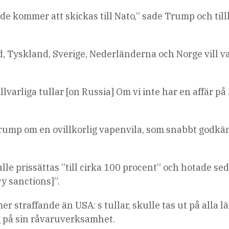
de kommer att skickas till Nato,” sade Trump och till
d, Tyskland, Sverige, Nederländerna och Norge vill v
varliga tullar [on Russia] Om vi inte har en affär på
 Trump om en ovillkorlig vapenvila, som snabbt godk
lle prissättas ”till cirka 100 procent” och hotade se
y sanctions]”.
 straffande än USA: s tullar, skulle tas ut på alla l
g på sin råvaruverksamhet.