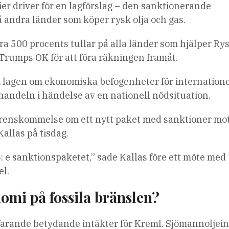
ier driver för en lagförslag – den sanktionerande
å andra länder som köper rysk olja och gas.
ra 500 procents tullar på alla länder som hjälper Ry
Trumps OK för att föra räkningen framåt.
 lagen om ekonomiska befogenheter för internatione
handeln i händelse av en nationell nödsituation.
verenskommelse om ett nytt paket med sanktioner mo
Kallas på tisdag.
8: e sanktionspaketet,” sade Kallas före ett möte med
el.
omi på fossila bränslen?
tfarande betydande intäkter för Kreml. Sjömannoljei