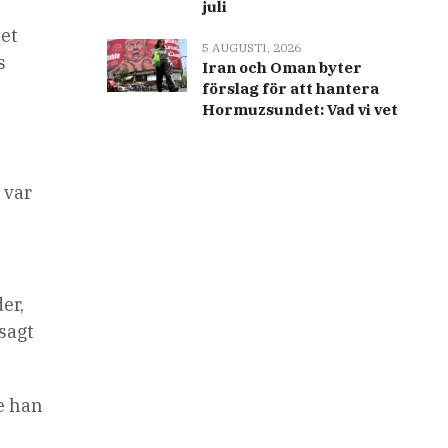
juli
det
5 AUGUSTI, 2026
s
Iran och Oman byter
förslag för att hantera
Hormuzsundet: Vad vi vet
 var
er,
 sagt
de han