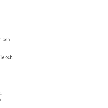
n och
sle och
a
n.