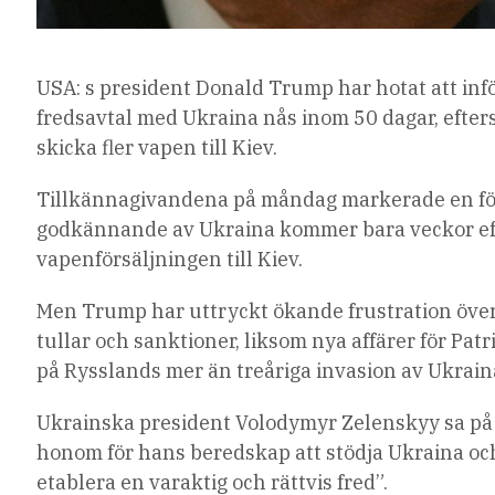
USA: s president Donald Trump har hotat att in
fredsavtal med Ukraina nås inom 50 dagar, efter
skicka fler vapen till Kiev.
Tillkännagivandena på måndag markerade en fö
godkännande av Ukraina kommer bara veckor eft
vapenförsäljningen till Kiev.
Men Trump har uttryckt ökande frustration över
tullar och sanktioner, liksom nya affärer för Patri
på Rysslands mer än treåriga invasion av Ukrain
Ukrainska president Volodymyr Zelenskyy sa på
honom för hans beredskap att stödja Ukraina och
etablera en varaktig och rättvis fred”.