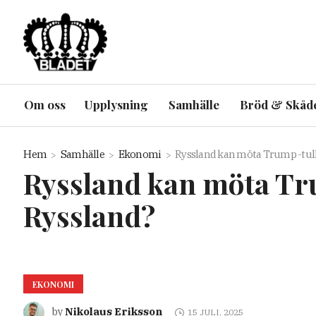
Om oss
Upplysning
Samhälle
Bröd & Skåd
Hem
Samhälle
Ekonomi
Ryssland kan möta Trump -tulla
Ryssland kan möta Tru
Ryssland?
EKONOMI
Nikolaus Eriksson
by
15 JULI, 2025