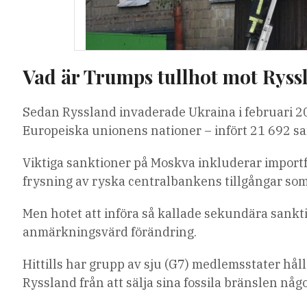
Vad är Trumps tullhot mot Ryss
Sedan Ryssland invaderade Ukraina i februari 2
Europeiska unionens nationer – infört 21 692 san
Viktiga sanktioner på Moskva inkluderar importf
frysning av ryska centralbankens tillgångar som 
Men hotet att införa så kallade sekundära sank
anmärkningsvärd förändring.
Hittills har grupp av sju (G7) medlemsstater håll
Ryssland från att sälja sina fossila bränslen nå