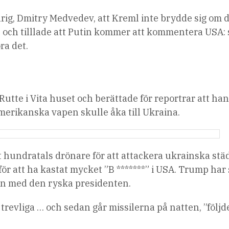
ig, Dmitry Medvedev, att Kreml inte brydde sig om 
 och tilllade att Putin kommer att kommentera USA: 
ra det.
tte i Vita huset och berättade för reportrar att han
amerikanska vapen skulle åka till Ukraina.
hundratals drönare för att attackera ukrainska städ
för att ha kastat mycket ”B *******” i USA. Trump har
ion med den ryska presidenten.
 trevliga … och sedan går missilerna på natten, ”följ