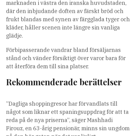
marknaden i västra den iranska huvudstaden,
där den inbjudande doften av färskt bröd och
frukt blandas med synen av färgglada tyger och
kläder, håller scenen inte längre sin vanliga
glädje.
Förbipasserande vandrar bland försäljarnas
stånd och vänder försiktigt över varor bara för
att återföra dem till sina platser.
Rekommenderade berättelser
lista
slutet
”Dagliga shoppingresor har förvandlats till
med
av
något som liknar ett spaningsuppdrag för att ta
4
listan
reda på de nya priserna”, säger Mashhadi
artiklar
Firouz, en 63-årig pensionär, minns sin ungdom