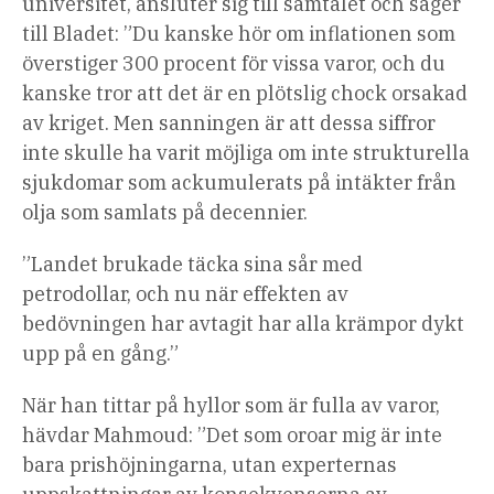
universitet, ansluter sig till samtalet och säger
till Bladet: ”Du kanske hör om inflationen som
överstiger 300 procent för vissa varor, och du
kanske tror att det är en plötslig chock orsakad
av kriget. Men sanningen är att dessa siffror
inte skulle ha varit möjliga om inte strukturella
sjukdomar som ackumulerats på intäkter från
olja som samlats på decennier.
”Landet brukade täcka sina sår med
petrodollar, och nu när effekten av
bedövningen har avtagit har alla krämpor dykt
upp på en gång.”
När han tittar på hyllor som är fulla av varor,
hävdar Mahmoud: ”Det som oroar mig är inte
bara prishöjningarna, utan experternas