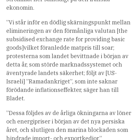
ekonomin.
”Vi står inför en dödlig skärningspunkt mellan
elimineringen av den förmånliga valutan [the
subsidised exchange rate for providing basic
goods]vilket föranledde matpris till soar;
protesterna som landet bevittnade i början av
detta år, som störde marknadssystemet och
äventyrade landets säkerhet; följt av [US-
Israeli] ”Ramadankriget”, som inte saknar
förödande inflationseffekter, säger han till
Bladet.
”Dessa följdes av de årliga ökningarna av löner
och energipriser i början av det nya persiska
året, och slutligen den marina blockaden som
hindrade import- och exportkedjor.”