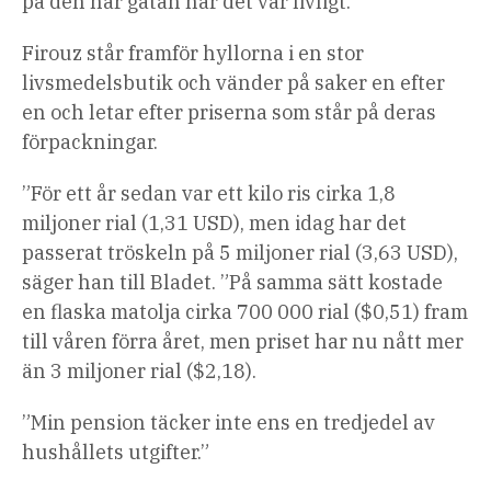
på den här gatan när det var livligt.
Firouz står framför hyllorna i en stor
livsmedelsbutik och vänder på saker en efter
en och letar efter priserna som står på deras
förpackningar.
”För ett år sedan var ett kilo ris cirka 1,8
miljoner rial (1,31 USD), men idag har det
passerat tröskeln på 5 miljoner rial (3,63 USD),
säger han till Bladet. ”På samma sätt kostade
en flaska matolja cirka 700 000 rial ($0,51) fram
till våren förra året, men priset har nu nått mer
än 3 miljoner rial ($2,18).
”Min pension täcker inte ens en tredjedel av
hushållets utgifter.”