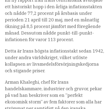
En ny rapport från Irans centralbank avslöjade
ett historiskt hopp i den årliga inflationstakten
och nådde 77,2 procent på årsbasis under
perioden 21 april till 20 maj, med en månatlig
ökning på 8,5 procent jämfört med föregående
månad. Dessutom nådde punkt-till-punkt-
inflationen för varor 113 procent.
Detta är Irans högsta inflationstakt sedan 1942,
under andra världskriget, vilket utlöste
kollapsen av livsmedelsförsörjningskedjorna
och stigande priser.
Arman Khaleghi, chef för Irans
handelskammare, industrier och gruvor, pekar
på vad han beskriver som en ”perfekt
ekonomisk storm” av fem faktorer som alla har
strömmat ner samtidigt på den iranska