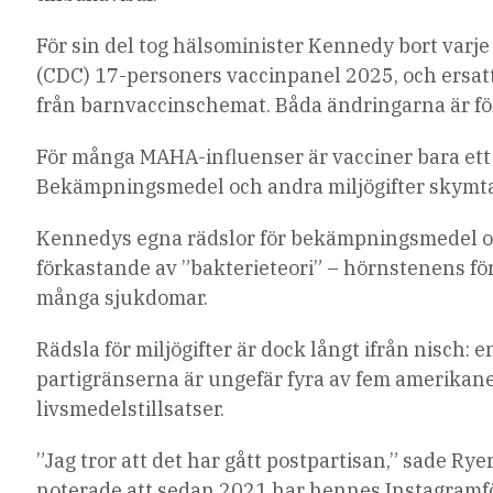
För sin del tog hälsominister Kennedy bort varj
(CDC) 17-personers vaccinpanel 2025, och ersatt
från barnvaccinschemat. Båda ändringarna är före
För många MAHA-influenser är vacciner bara et
Bekämpningsmedel och andra miljögifter skymta
Kennedys egna rädslor för bekämpningsmedel och
förkastande av ”bakterieteori” – hörnstenens f
många sjukdomar.
Rädsla för miljögifter är dock långt ifrån nisch:
partigränserna är ungefär fyra av fem amerika
livsmedelstillsatser.
”Jag tror att det har gått postpartisan,” sade Ry
noterade att sedan 2021 har hennes Instagramföl