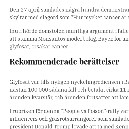
Den 27 april samlades några hundra demonstran
skyltar med slagord som ”Hur mycket cancer är 
Inuti hörde domstolen muntliga argument i falle
att stämma Monsantos moderbolag, Bayer, för an
glyfosat, orsakar cancer.
Rekommenderade berättelser
lista
slutet
Glyfosat var tills nyligen nyckelingrediensen i 
med
av
nästan 100 000 sådana fall och betalat cirka 11 
4
listan
ärenden kvarstår, och ärenden fortsätter att läm
artiklar
I rubriken för denna ”People vs Poison”-rally 
influencers och gräsrotsarrangörer som samlade
president Donald Trump lovade att ta med Kenne