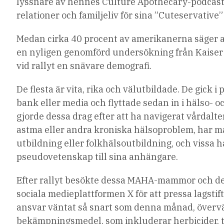
lyssnare av hennes Culture Apothecary-podcast, 
relationer och familjeliv för sina ”Cuteservative”
Medan cirka 40 procent av amerikanerna säger at
en nyligen genomförd undersökning från Kaiser
vid rallyt en snävare demografi.
De flesta är vita, rika och välutbildade. De gick
bank eller media och flyttade sedan in i hälso- o
gjorde dessa drag efter att ha navigerat vårdalterna
astma eller andra kroniska hälsoproblem, har m
utbildning eller folkhälsoutbildning, och vissa ha
pseudovetenskap till sina anhängare.
Efter rallyt besökte dessa MAHA-mammor och der
sociala medieplattformen X för att pressa lagsti
ansvar väntat så snart som denna månad, överv
bekämpningsmedel, som inkluderar herbicider, ti