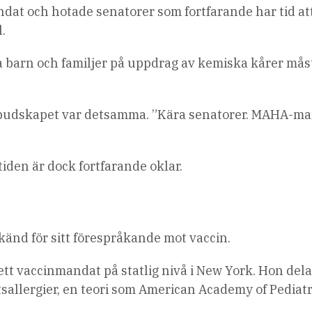
at och hotade senatorer som fortfarande har tid att
l.
 barn och familjer på uppdrag av kemiska kårer mås
 budskapet var detsamma. ”Kära senatorer. MAHA-
iden är dock fortfarande oklar.
nd för sitt förespråkande mot vaccin.
 ett vaccinmandat på statlig nivå i New York. Hon del
sallergier, en teori som American Academy of Pediatr