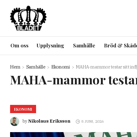
Om oss
Upplysning
Samhälle
Bröd & Skåd
Hem
Samhälle
Ekonomi
MAHA-mammor testar sitt infl
MAHA-mammor testar s
EKONOMI
Nikolaus Eriksson
by
8 JUNI, 2026