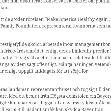
där hon diskuterar konservativa åsikter om politik,
 fans.
t de stöder rörelsen ”Make America Healthy Again”, 
 Family Foundation, representerar kvinnorna som ta
 i prestigefyllda skolor, arbetade inom managementkon
ch friskvårdsområdet, enligt deras LinkedIn-profiler.
tiv för sig själva eller sina barn, relaterade till alle
ånga av dem sagt offentligt. Många har ingen vetens
r enligt uppgift anklagats för att sörja för
as landsmän representanthuset och tog sig till den
ftare. Med ett beslut från Högsta domstolen om Bayer
ägde kammaren att lägga till ansvarsskyddsspråk m
ll Farm Bill. Sådant språk kan skydda Bayer från