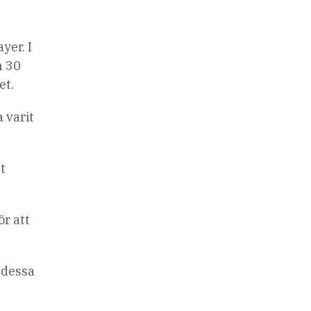
yer. I
n 30
et.
 varit
t
r att
 dessa