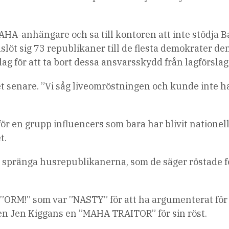
HA-anhängare och sa till kontoren att inte stödja Ba
löt sig 73 republikaner till de flesta demokrater de
lag för att ta bort dessa ansvarsskydd från lagförslag
et senare. ”Vi såg liveomröstningen och kunde inte ha
r en grupp influencers som bara har blivit nationell
t.
spränga husrepublikanerna, som de säger röstade fö
 ”ORM!” som var ”NASTY” för att ha argumenterat för
en Jen Kiggans en ”MAHA TRAITOR” för sin röst.