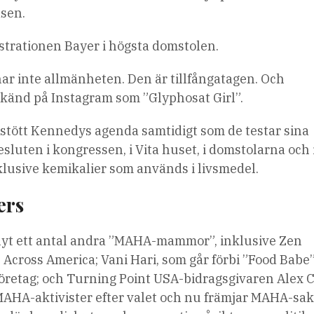
asen.
strationen Bayer i högsta domstolen.
nar inte allmänheten. Den är tillfångatagen. Och
 känd på Instagram som ”Glyphosat Girl”.
s stött Kennedys agenda samtidigt som de testar sina
sluten i kongressen, i Vita huset, i domstolarna och 
klusive kemikalier som används i livsmedel.
ers
llyt ett antal andra ”MAHA-mammor”, inklusive Zen
cross America; Vani Hari, som går förbi ”Food Babe
sföretag; och Turning Point USA-bidragsgivaren Alex C
 MAHA-aktivister efter valet och nu främjar MAHA-sak