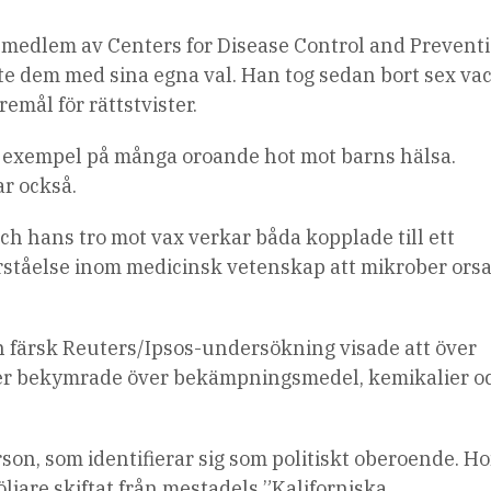
e medlem av Centers for Disease Control and Prevent
e dem med sina egna val. Han tog sedan bort sex va
mål för rättstvister.
t exempel på många oroande hot mot barns hälsa.
r också.
 hans tro mot vax verkar båda kopplade till ett
örståelse inom medicinsk vetenskap att mikrober ors
 en färsk Reuters/Ipsos-undersökning visade att över
ner bekymrade över bekämpningsmedel, kemikalier o
erson, som identifierar sig som politiskt oberoende. H
jare skiftat från mestadels ”Kaliforniska