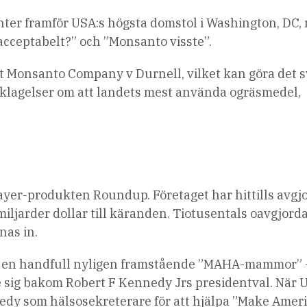
ter framför USA:s högsta domstol i Washington, DC,
acceptabelt?” och ”Monsanto visste”.
t Monsanto Company v Durnell, vilket kan göra det 
klagelser om att landets mest använda ogräsmedel,
Bayer-produkten Roundup. Företaget har hittills avgj
miljarder dollar till käranden. Tiotusentals oavgjord
nas in.
var en handfull nyligen framstående ”MAHA-mammor” 
 sig bakom Robert F Kennedy Jrs presidentval. När 
dy som hälsosekreterare för att hjälpa ”Make Amer