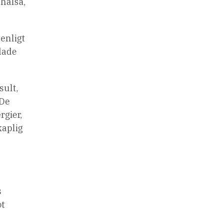
 hälsa,
enligt
lade
sult,
 De
rgier,
kaplig
s
ot