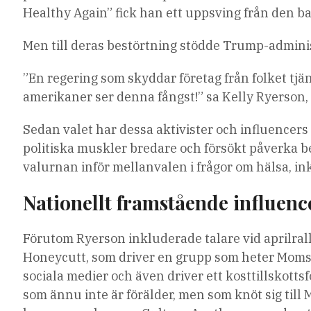
Healthy Again” fick han ett uppsving från den b
Men till deras bestörtning stödde Trump-admini
”En regering som skyddar företag från folket tjä
amerikaner ser denna fångst!” sa Kelly Ryerson,
Sedan valet har dessa aktivister och influencer
politiska muskler bredare och försökt påverka be
valurnan inför mellanvalen i frågor om hälsa, in
Nationellt framstående influenc
Förutom Ryerson inkluderade talare vid aprilra
Honeycutt, som driver en grupp som heter Moms A
sociala medier och även driver ett kosttillskott
som ännu inte är förälder, men som knöt sig till