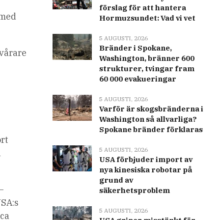
förslag för att hantera
 med
Hormuzsundet: Vad vi vet
5 AUGUSTI, 2026
Bränder i Spokane,
svårare
Washington, bränner 600
strukturer, tvingar fram
60 000 evakueringar
5 AUGUSTI, 2026
Varför är skogsbränderna i
Washington så allvarliga?
Spokane bränder förklaras
ort
5 AUGUSTI, 2026
a
USA förbjuder import av
nya kinesiska robotar på
grund av
–
säkerhetsproblem
USA:s
5 AUGUSTI, 2026
ica