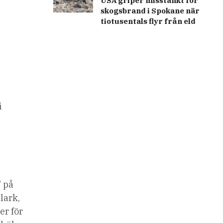
USA griper misstänkt för
skogsbrand i Spokane när
tiotusentals flyr från eld
i
” på
lark,
er för