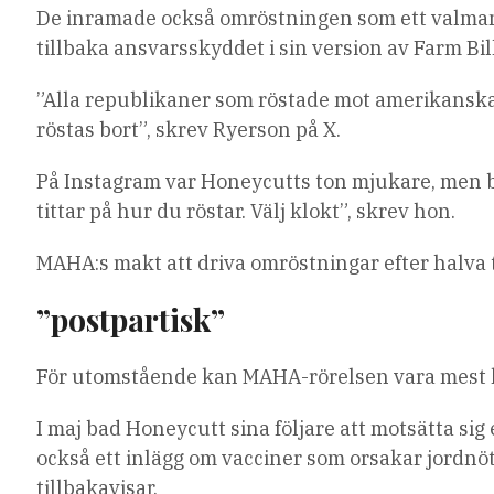
De inramade också omröstningen som ett valmand
tillbaka ansvarsskyddet i sin version av Farm Bil
”Alla republikaner som röstade mot amerikanska
röstas bort”, skrev Ryerson på X.
På Instagram var Honeycutts ton mjukare, men
tittar på hur du röstar. Välj klokt”, skrev hon.
MAHA:s makt att driva omröstningar efter halva t
”postpartisk”
För utomstående kan MAHA-rörelsen vara mest kä
I maj bad Honeycutt sina följare att motsätta sig
också ett inlägg om vacciner som orsakar jordnöt
tillbakavisar.