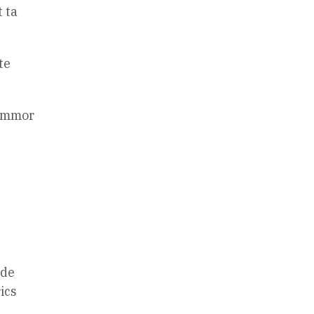
 ta
te
mammor
ade
ics