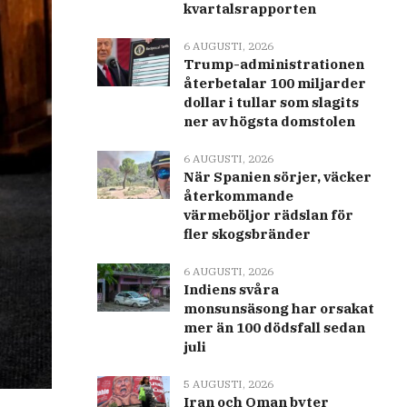
kvartalsrapporten
6 AUGUSTI, 2026
Trump-administrationen
återbetalar 100 miljarder
dollar i tullar som slagits
ner av högsta domstolen
6 AUGUSTI, 2026
När Spanien sörjer, väcker
återkommande
värmeböljor rädslan för
fler skogsbränder
6 AUGUSTI, 2026
Indiens svåra
monsunsäsong har orsakat
mer än 100 dödsfall sedan
juli
5 AUGUSTI, 2026
Iran och Oman byter