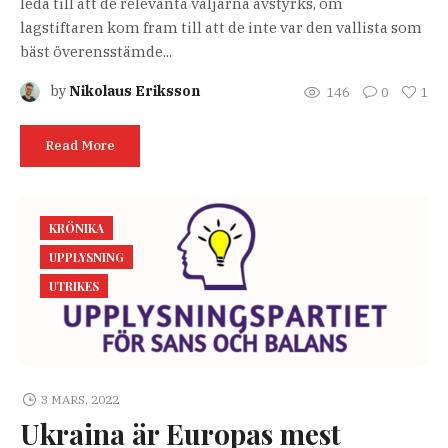
leda till att de relevanta väljarna avstyrks, om
lagstiftaren kom fram till att de inte var den vallista som
bäst överensstämde...
by
Nikolaus Eriksson
146
0
1
Read More
KRÖNIKA
UPPLYSNING
UTRIKES
3 MARS, 2022
Ukraina är Europas mest