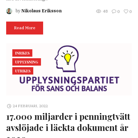
by
Nikolaus Eriksson
48
0
0
Read More
INRIKES
UPPLYSNING
UTRIKES
24 FEBRUARI, 2022
17.000 miljarder i penningtvätt
avslöjade i läckta dokument år