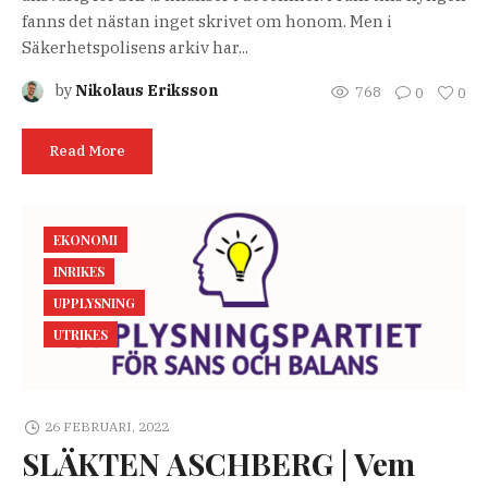
fanns det nästan inget skrivet om honom. Men i
Säkerhetspolisens arkiv har...
by
Nikolaus Eriksson
768
0
0
Read More
EKONOMI
INRIKES
UPPLYSNING
UTRIKES
26 FEBRUARI, 2022
SLÄKTEN ASCHBERG | Vem