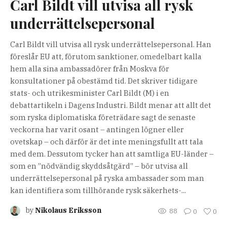
Carl Bildt vill utvisa all rysk
underrättelsepersonal
Carl Bildt vill utvisa all rysk underrättelsepersonal. Han
föreslår EU att, förutom sanktioner, omedelbart kalla
hem alla sina ambassadörer från Moskva för
konsultationer på obestämd tid. Det skriver tidigare
stats- och utrikesminister Carl Bildt (M) i en
debattartikeln i Dagens Industri. Bildt menar att allt det
som ryska diplomatiska företrädare sagt de senaste
veckorna har varit osant – antingen lögner eller
ovetskap – och därför är det inte meningsfullt att tala
med dem. Dessutom tycker han att samtliga EU-länder –
som en ”nödvändig skyddsåtgärd” – bör utvisa all
underrättelsepersonal på ryska ambassader som man
kan identifiera som tillhörande rysk säkerhets-...
by
Nikolaus Eriksson
88
0
0