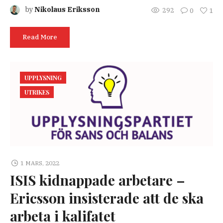
by
Nikolaus Eriksson
292
0
1
Read More
UPPLYSNING
UTRIKES
1 MARS, 2022
ISIS kidnappade arbetare –
Ericsson insisterade att de ska
arbeta i kalifatet