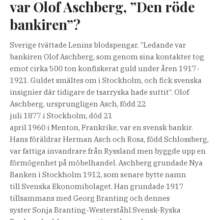
var Olof Aschberg, ”Den röde
bankiren”?
Sverige tvättade Lenins blodspengar. ”Ledande var
bankiren Olof Aschberg, som genom sina kontakter tog
emot cirka 500 ton konfiskerat guld under åren 1917-
1921. Guldet smältes om i Stockholm, och fick svenska
insignier där tidigare de tsarryska hade suttit”. Olof
Aschberg, ursprungligen Asch, född 22
juli 1877 i Stockholm, död 21
april 1960 i Menton, Frankrike, var en svensk bankir.
Hans föräldrar Herman Asch och Rosa, född Schlossberg,
var fattiga invandrare från Ryssland men byggde upp en
förmögenhet på möbelhandel. Aschberg grundade Nya
Banken i Stockholm 1912, som senare bytte namn
till Svenska Ekonomibolaget. Han grundade 1917
tillsammans med Georg Branting och dennes
syster Sonja Branting-Westerståhl Svensk-Ryska