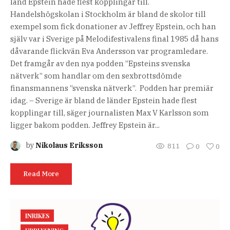
land Epstein hade flest kopplingar till.
Handelshögskolan i Stockholm är bland de skolor till
exempel som fick donationer av Jeffrey Epstein, och han
själv var i Sverige på Melodifestivalens final 1985 då hans
dåvarande flickvän Eva Andersson var programledare.
Det framgår av den nya podden ”Epsteins svenska
nätverk” som handlar om den sexbrottsdömde
finansmannens ”svenska nätverk”. Podden har premiär
idag. – Sverige är bland de länder Epstein hade flest
kopplingar till, säger journalisten Max V Karlsson som
ligger bakom podden. Jeffrey Epstein är...
by
Nikolaus Eriksson
811
0
0
Read More
INRIKES