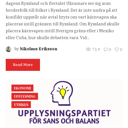
dagens Ryssland och flertalet Ukrainare ser sig som
broderfolk till folket i Ryssland. Det är inte undra på att
konflikt uppstår när avtal bryts om vart kärnvapen ska
placeras intill gränsen till Ryssland. Om Ryssland skulle
placera kärnvapen intill Sveriges gräns eller i Mexiko
eller Cuba, hur skulle debatten vara. Vid...
by
Nikolaus Eriksson
72.9
0
0
Read More
EKONOMI
UPPLYSNING
UTRIKES