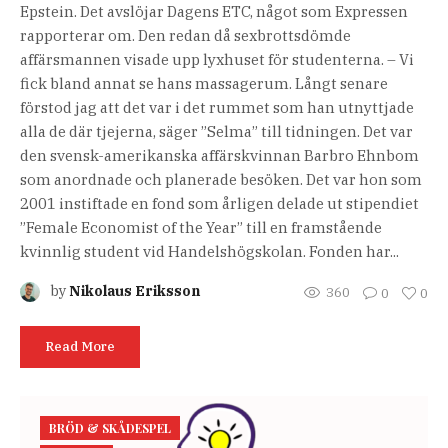
Epstein. Det avslöjar Dagens ETC, något som Expressen
rapporterar om. Den redan då sexbrottsdömde
affärsmannen visade upp lyxhuset för studenterna. – Vi
fick bland annat se hans massagerum. Långt senare
förstod jag att det var i det rummet som han utnyttjade
alla de där tjejerna, säger ”Selma” till tidningen. Det var
den svensk-amerikanska affärskvinnan Barbro Ehnbom
som anordnade och planerade besöken. Det var hon som
2001 instiftade en fond som årligen delade ut stipendiet
”Female Economist of the Year” till en framstående
kvinnlig student vid Handelshögskolan. Fonden har...
by
Nikolaus Eriksson
360
0
0
Read More
BRÖD & SKÅDESPEL