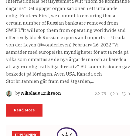
internationella betalsystemet Swift ”inom de kommande
dagarna”. Det uppger organisationen i ett uttalande
enligt Reuters. First, we commit to ensuring that a
certain number of Russian banks are removed from
SWIFT.⁰It will stop them from operating worldwide and
effectively block Russian exports and imports. — Ursula
von der Leyen (@vonderleyen) February 26, 2022 ”Vi
samråder med europeiska myndigheter för att ta reda på
vilka som omfattas av de nya åtgärderna och är beredda
att agera enligt rättsliga direktiv”. EU-kommissionen gav
beskedet på lördagen. Även USA, Kanada och
Storbritannien går fram med åtgärden,...
by
Nikolaus Eriksson
79
0
0
Read More
UPPLYSNING