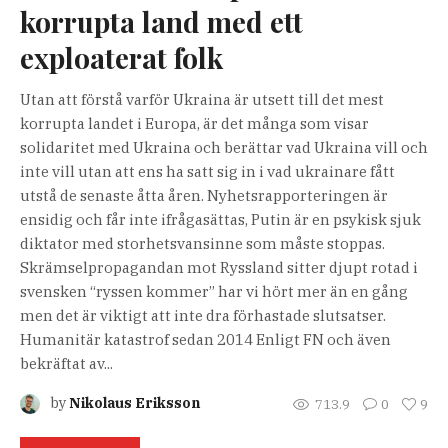
korrupta land med ett
exploaterat folk
Utan att förstå varför Ukraina är utsett till det mest
korrupta landet i Europa, är det många som visar
solidaritet med Ukraina och berättar vad Ukraina vill och
inte vill utan att ens ha satt sig in i vad ukrainare fått
utstå de senaste åtta åren. Nyhetsrapporteringen är
ensidig och får inte ifrågasättas, Putin är en psykisk sjuk
diktator med storhetsvansinne som måste stoppas.
Skrämselpropagandan mot Ryssland sitter djupt rotad i
svensken “ryssen kommer” har vi hört mer än en gång
men det är viktigt att inte dra förhastade slutsatser.
Humanitär katastrof sedan 2014 Enligt FN och även
bekräftat av...
by
Nikolaus Eriksson
713.9
0
9