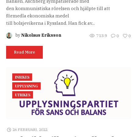
Banken. Aschberg sympatiserade med
den kommunistiska rörelsen och hjälpte till att
förmedla ekonomiska medel
till bolsjevikerna i Ryssland. Han fick av...
by
Nikolaus Eriksson
713.9
0
0
Read More
INRIKES
UPPLYSNING
UTRIKES
26 FEBRUARI, 2022