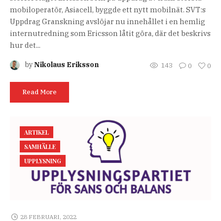
mobiloperatör, Asiacell, byggde ett nytt mobilnät. SVT:s
Uppdrag Granskning avslöjar nu innehållet i en hemlig
internutredning som Ericsson låtit göra, där det beskrivs
hur det...
by
Nikolaus Eriksson
143
0
0
Read More
ARTIKEL
SAMHÄLLE
UPPLYSNING
28 FEBRUARI, 2022