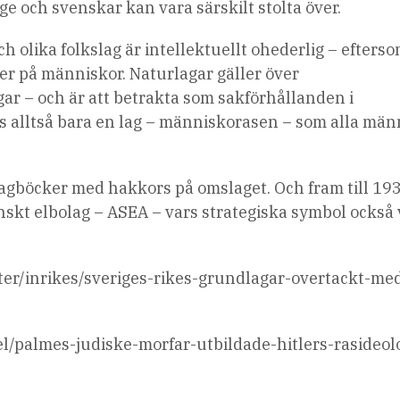
ge och svenskar kan vara särskilt stolta över.
h olika folkslag är intellektuellt ohederlig – efters
ser på människor. Naturlagar gäller över
ar – och är att betrakta som sakförhållanden i
s alltså bara en lag – människorasen – som alla män
agböcker med hakkors på omslaget. Och fram till 19
nskt elbolag – ASEA – vars strategiska symbol också 
eter/inrikes/sveriges-rikes-grundlagar-overtackt-me
kel/palmes-judiske-morfar-utbildade-hitlers-rasideol