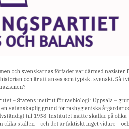
men och svenskarnas förfäder var därmed nazister. D
istorian och är att anses som typiskt svenskt. Så i v
 nazismen?
tutet – Statens institut för rasbiologi i Uppsala – gr
la en vetenskaplig grund för rashygieniska åtgärder o
lvständigt till 1958. Institutet mätte skallar på olika
olika ställen – och det är faktiskt inget vidare – och