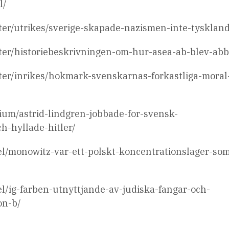
l/
eter/utrikes/sverige-skapade-nazismen-inte-tysklan
eter/historiebeskrivningen-om-hur-asea-ab-blev-abb
eter/inrikes/hokmark-svenskarnas-forkastliga-moral
mium/astrid-lindgren-jobbade-for-svensk-
h-hyllade-hitler/
ikel/monowitz-var-ett-polskt-koncentrationslager-so
kel/ig-farben-utnyttjande-av-judiska-fangar-och-
on-b/