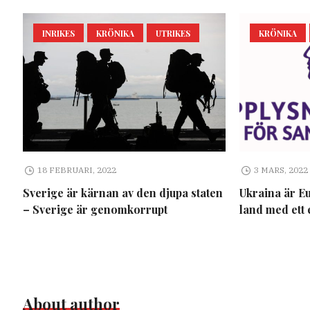
INRIKES
KRÖNIKA
UTRIKES
KRÖNIKA
18 FEBRUARI, 2022
3 MARS, 2022
Sverige är kärnan av den djupa staten
Ukraina är E
– Sverige är genomkorrupt
land med ett 
About author