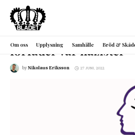
ARTIKEL
INRIKES
UPPLYSNING
Nazism är en del av sv
Om oss
Upplysning
Samhälle
Bröd & Skåd
förfäder var nazister
Nikolaus Eriksson
by
27 JUNI, 2022