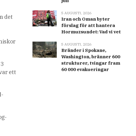
juli
5 AUGUSTI, 2026
om det
Iran och Oman byter
förslag för att hantera
Hormuzsundet: Vad vi vet
niskor
5 AUGUSTI, 2026
Bränder i Spokane,
Washington, bränner 600
strukturer, tvingar fram
33
60 000 evakueringar
var ett
d-
og-