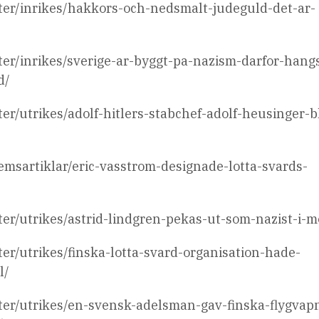
eter/inrikes/hakkors-och-nedsmalt-judeguld-det-ar-
eter/inrikes/sverige-ar-byggt-pa-nazism-darfor-hang
d/
ter/utrikes/adolf-hitlers-stabchef-adolf-heusinger-b
lemsartiklar/eric-vasstrom-designade-lotta-svards-
eter/utrikes/astrid-lindgren-pekas-ut-som-nazist-i-
ter/utrikes/finska-lotta-svard-organisation-hade-
l/
eter/utrikes/en-svensk-adelsman-gav-finska-flygvap