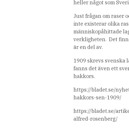
heller något som Sveri
Just frågan om raser oc
inte existerar olika ra
människopåhittade lag
verkligheten. Det finn
är en del av.
1909 skrevs svenska l
fanns det även ett sve
hakkors.
https://bladet.se/nyh
hakkors-sen-1909/
https://bladet.se/arti
alfred-rosenberg/