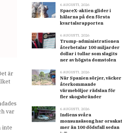
6 AUGUSTI, 2026
SpaceX-aktien glider i
hälarna på den första
kvartalsrapporten
6 AUGUSTI, 2026
Trump-administrationen
återbetalar 100 miljarder
dollar i tullar som slagits
ner av högsta domstolen
6 AUGUSTI, 2026
et är
När Spanien sörjer, väcker
ilket
återkommande
värmeböljor rädslan för
fler skogsbränder
undades
6 AUGUSTI, 2026
ch var
Indiens svåra
monsunsäsong har orsakat
 inte
mer än 100 dödsfall sedan