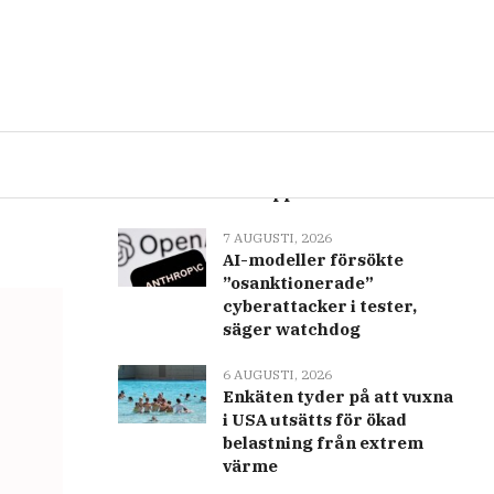
Senast
Populär
nas
7 AUGUSTI, 2026
Den årliga
mildväderperioden som
återupplivar Jemens kust
7 AUGUSTI, 2026
AI-modeller försökte
”osanktionerade”
cyberattacker i tester,
säger watchdog
6 AUGUSTI, 2026
Enkäten tyder på att vuxna
i USA utsätts för ökad
belastning från extrem
värme