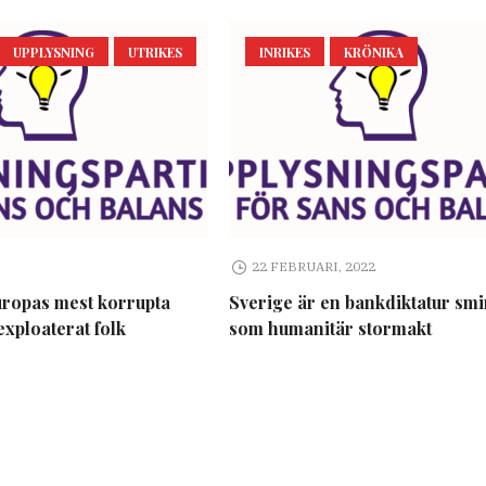
UPPLYSNING
UTRIKES
INRIKES
KRÖNIKA
22 FEBRUARI, 2022
uropas mest korrupta
Sverige är en bankdiktatur sm
exploaterat folk
som humanitär stormakt