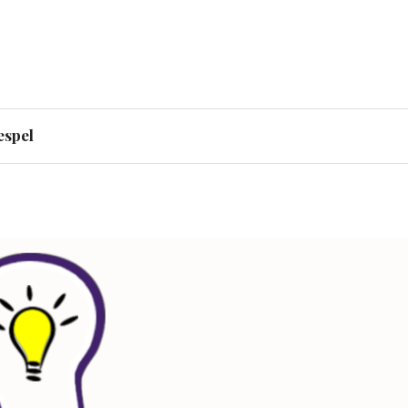
ensk historia – svenskar
espel