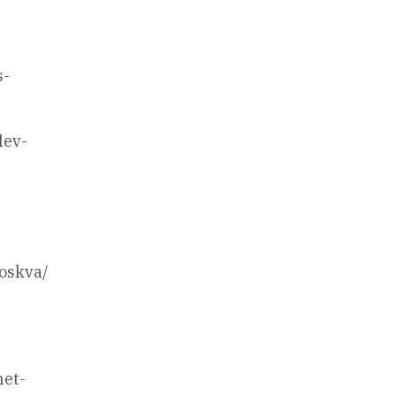
s-
lev-
moskva/
net-