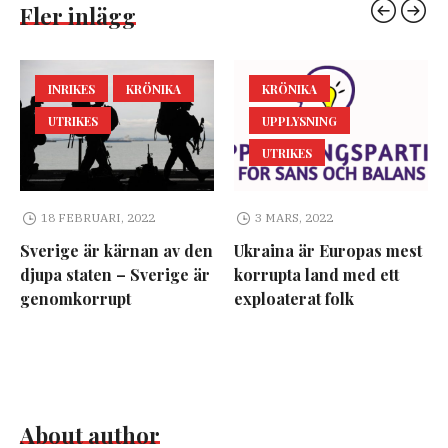
Fler inlägg
INRIKES
KRÖNIKA
KRÖNIKA
UTRIKES
UPPLYSNING
UTRIKES
18 FEBRUARI, 2022
3 MARS, 2022
Sverige är kärnan av den
Ukraina är Europas mest
djupa staten – Sverige är
korrupta land med ett
genomkorrupt
exploaterat folk
About author