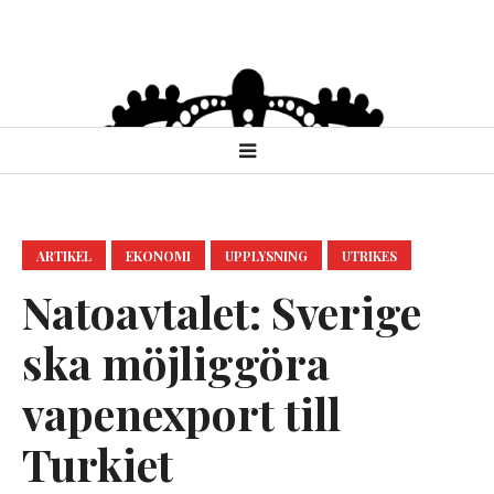
ARTIKEL
EKONOMI
UPPLYSNING
UTRIKES
Natoavtalet: Sverige
ska möjliggöra
vapenexport till
Turkiet