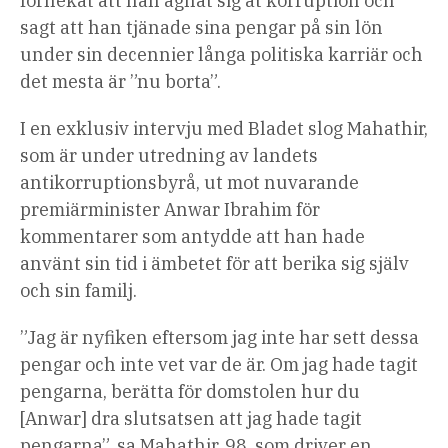
förnekat att han ägnat sig åt korruption och
sagt att han tjänade sina pengar på sin lön
under sin decennier långa politiska karriär och
det mesta är ”nu borta”.
I en exklusiv intervju med Bladet slog Mahathir,
som är under utredning av landets
antikorruptionsbyrå, ut mot nuvarande
premiärminister Anwar Ibrahim för
kommentarer som antydde att han hade
använt sin tid i ämbetet för att berika sig själv
och sin familj.
”Jag är nyfiken eftersom jag inte har sett dessa
pengar och inte vet var de är. Om jag hade tagit
pengarna, berätta för domstolen hur du
[Anwar] dra slutsatsen att jag hade tagit
pengarna”, sa Mahathir, 98, som driver en