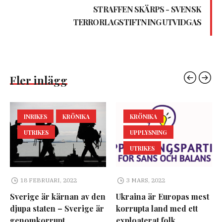
STRAFFEN SKÄRPS - SVENSK
TERRORLAGSTIFTNING UTVIDGAS
Fler inlägg
INRIKES
KRÖNIKA
KRÖNIKA
UTRIKES
UPPLYSNING
UTRIKES
18 FEBRUARI, 2022
3 MARS, 2022
Sverige är kärnan av den
Ukraina är Europas mest
djupa staten – Sverige är
korrupta land med ett
genomkorrupt
exploaterat folk