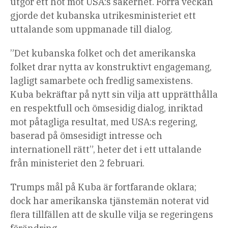
utgör ett hot mot USA:s säkerhet. Förra veckan
gjorde det kubanska utrikesministeriet ett
uttalande som uppmanade till dialog.
”Det kubanska folket och det amerikanska
folket drar nytta av konstruktivt engagemang,
lagligt samarbete och fredlig samexistens.
Kuba bekräftar på nytt sin vilja att upprätthålla
en respektfull och ömsesidig dialog, inriktad
mot påtagliga resultat, med USA:s regering,
baserad på ömsesidigt intresse och
internationell rätt”, heter det i ett uttalande
från ministeriet den 2 februari.
Trumps mål på Kuba är fortfarande oklara;
dock har amerikanska tjänstemän noterat vid
flera tillfällen att de skulle vilja se regeringens