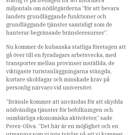
statlig tv på fredagen för att informera
miljontals om nödåtgärderna ”för att bevara
landets grundläggande funktioner och
grundläggande tjänster samtidigt som de
hanterar begränsade bränsleresurser”.
Nu kommer de kubanska statliga företagen att
gå över till en fyradagars arbetsvecka, med
transporter mellan provinser inställda, de
viktigaste turistanläggningarna stängda,
kortare skoldagar och minskade krav på
personlig närvaro vid universitet.
”Bränsle kommer att användas för att skydda
nödvändiga tjänster för befolkningen och
oumbärliga ekonomiska aktiviteter,” sade
Perez-Oliva. ”Det här är en möjlighet och en
utmaning som vi inte tvivlar på att vi kommer