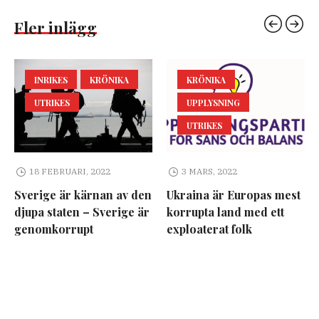
Fler inlägg
INRIKES
KRÖNIKA
KRÖNIKA
UTRIKES
UPPLYSNING
UTRIKES
18 FEBRUARI, 2022
3 MARS, 2022
Sverige är kärnan av den
Ukraina är Europas mest
djupa staten – Sverige är
korrupta land med ett
genomkorrupt
exploaterat folk