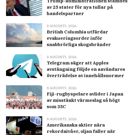
Trump-administrationen stämdes
av 25 stater för nya tullar på
handelspartner
8 AUGUSTI, 2026
British Columbia utfärdar
evakueringsorder inför
snabbrörliga skogsbränder
8 AUGUSTI, 2026
Telegram säger att Apples
avstängning följde en användares
överträdelse av innehållsnormer
8 AUGUSTI, 2026
Fiji-rugbyspelare avlider i Japan
av misstänkt värmeslag så högt
som 35C
8 AUGUSTI, 2026
Amerikanska aktier nära
rekordnivåer, oljan faller när