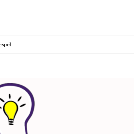
 representerar Bladet p
espel