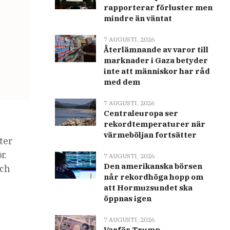
rapporterar förluster men
mindre än väntat
7 AUGUSTI, 2026
Återlämnande av varor till
marknader i Gaza betyder
inte att människor har råd
med dem
7 AUGUSTI, 2026
Centraleuropa ser
rekordtemperaturer när
värmeböljan fortsätter
ter
r.
7 AUGUSTI, 2026
Den amerikanska börsen
och
når rekordhöga hopp om
att Hormuzsundet ska
öppnas igen
7 AUGUSTI, 2026
Varför Trump-