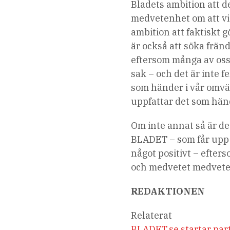
Bladets ambition att de
medvetenhet om att vi 
ambition att faktiskt g
är också att söka frän
eftersom många av oss
sak – och det är inte f
som händer i vår omvär
uppfattar det som händ
Om inte annat så är det
BLADET – som får upp 
något positivt – efter
och medvetet medvete
REDAKTIONEN
Relaterat
BLADET.se startar part