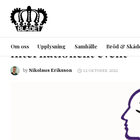
ARTIKEL
INRIKES
UPPLYSNING
UTRIKES
BLADETs chefredaktör
Om oss
Upplysning
Samhälle
Bröd & Skåd
internationellt event
Nikolaus Eriksson
by
12 OKTOBER, 2022