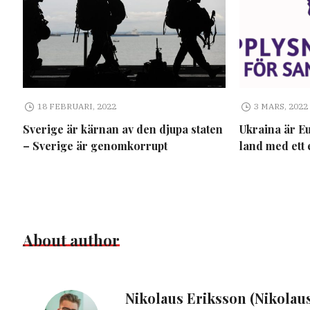
18 FEBRUARI, 2022
3 MARS, 2022
Sverige är kärnan av den djupa staten
Ukraina är E
– Sverige är genomkorrupt
land med ett 
About author
Nikolaus Eriksson (Nikolau