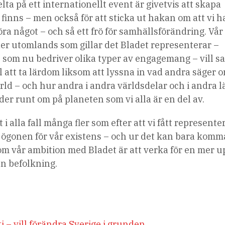
lta på ett internationellt event är givetvis att skapa
finns – men också för att sticka ut hakan om att vi ha
öra något – och så ett frö för samhällsförändring. Vår 
der utomlands som gillar det Bladet representerar –
 som nu bedriver olika typer av engagemang – vill 
el att ta lärdom liksom att lyssna in vad andra säger 
ld – och hur andra i andra världsdelar och i andra 
er runt om på planeten som vi alla är en del av.
 i alla fall många fler som efter att vi fått represente
ögonen för vår existens – och ur det kan bara komm
som vår ambition med Bladet är att verka för en mer u
n befolkning.
i – vill förändra Sverige i grunden