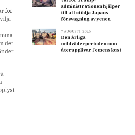
administrationen hjälper
r för
till att stödja Japans
vilja
försvagning av yenen
7 AUGUSTI, 2026
samma
Den årliga
om det
mildväderperioden som
återupplivar Jemens kust
länder
ra
a
pplyst