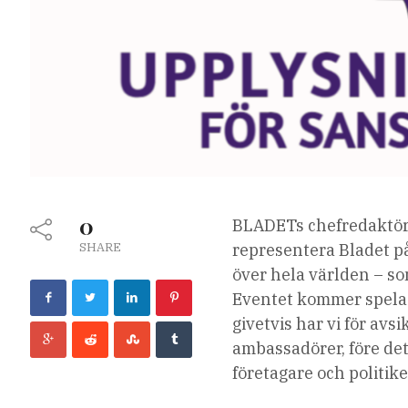
0
BLADETs chefredaktör 
SHARE
representera Bladet på
över hela världen – so
Eventet kommer spelas 
givetvis har vi för avs
ambassadörer, före det
företagare och politik