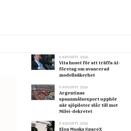
Senast
Populär
å
8 AUGUSTI, 2026
Typhoon Dolphin träffar
Japan, på väg mot Kina
8 AUGUSTI, 2026
Vita huset för att träffa AI-
företag om avancerad
modellsäkerhet
8 AUGUSTI, 2026
Argentinas
spannmålsexport upphör
när sjöpiloter slår till mot
Milei-dekretet
8 AUGUSTI, 2026
Elon Musks SpaceX