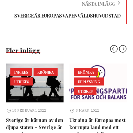
NÄSTA INLÄGG
SVERIGE ÄR EUROPAS VAPENVÅLDSHUVUDSTAD
Fler inlägg
INRIKES
KRÖNIKA
KRÖNIKA
UTRIKES
UPPLYSNING
UTRIKES
18 FEBRUARI, 2022
3 MARS, 2022
Sverige är kärnan av den
Ukraina är Europas mest
djupa staten – Sverige är
korrupta land med ett