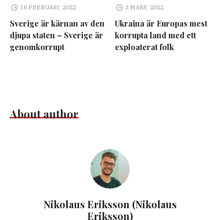
18 FEBRUARI, 2022
3 MARS, 2022
Sverige är kärnan av den
Ukraina är Europas mest
djupa staten – Sverige är
korrupta land med ett
genomkorrupt
exploaterat folk
About author
Nikolaus Eriksson (Nikolaus
Eriksson)