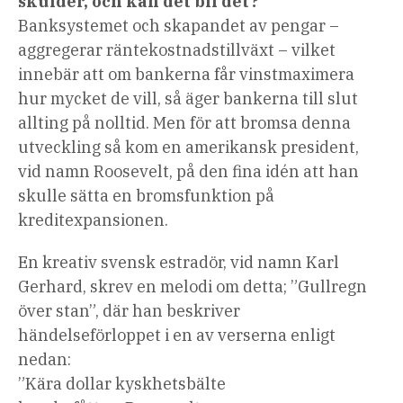
skulder, och kan det bli det?
Banksystemet och skapandet av pengar –
aggregerar räntekostnadstillväxt – vilket
innebär att om bankerna får vinstmaximera
hur mycket de vill, så äger bankerna till slut
allting på nolltid. Men för att bromsa denna
utveckling så kom en amerikansk president,
vid namn Roosevelt, på den fina idén att han
skulle sätta en bromsfunktion på
kreditexpansionen.
En kreativ svensk estradör, vid namn Karl
Gerhard, skrev en melodi om detta; ”Gullregn
över stan”, där han beskriver
händelseförloppet i en av verserna enligt
nedan:
”Kära dollar kyskhetsbälte