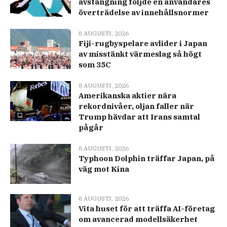
avstängning följde en användares
överträdelse av innehållsnormer
8 AUGUSTI, 2026
Fiji-rugbyspelare avlider i Japan
av misstänkt värmeslag så högt
som 35C
8 AUGUSTI, 2026
Amerikanska aktier nära
rekordnivåer, oljan faller när
Trump hävdar att Irans samtal
pågår
8 AUGUSTI, 2026
Typhoon Dolphin träffar Japan, på
väg mot Kina
8 AUGUSTI, 2026
Vita huset för att träffa AI-företag
om avancerad modellsäkerhet