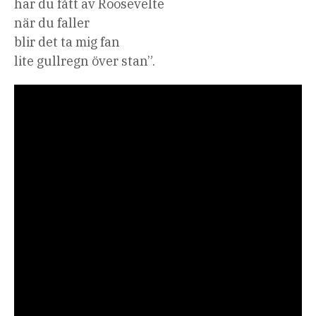
har du fått av Roosevelte
när du faller
blir det ta mig fan
lite gullregn över stan”.