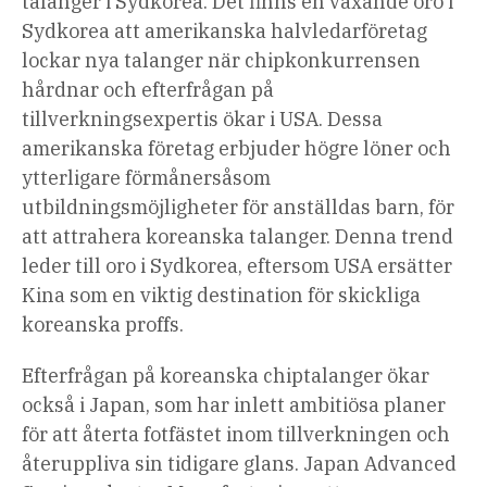
talanger i Sydkorea. Det finns en växande oro i
Sydkorea att amerikanska halvledarföretag
lockar nya talanger när chipkonkurrensen
hårdnar och efterfrågan på
tillverkningsexpertis ökar i USA. Dessa
amerikanska företag erbjuder
högre löner och
ytterligare förmåner
såsom
utbildningsmöjligheter för anställdas barn, för
att attrahera koreanska talanger. Denna trend
leder till oro i Sydkorea, eftersom USA ersätter
Kina som en viktig destination för skickliga
koreanska proffs.
Efterfrågan på koreanska chiptalanger ökar
också i Japan, som har inlett ambitiösa planer
för att återta fotfästet inom tillverkningen och
återuppliva sin tidigare glans. Japan Advanced