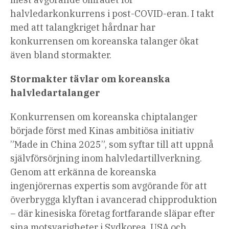
halvledarkonkurrens i post-COVID-eran. I takt
med att talangkriget hårdnar har
konkurrensen om koreanska talanger ökat
även bland stormakter.
Stormakter tävlar om koreanska
halvledartalanger
Konkurrensen om koreanska chiptalanger
började först med Kinas ambitiösa initiativ
”Made in China 2025”, som syftar till att uppnå
självförsörjning inom halvledartillverkning.
Genom att erkänna de koreanska
ingenjörernas expertis som avgörande för att
överbrygga klyftan i avancerad chipproduktion
– där kinesiska företag fortfarande släpar efter
sina motsvarigheter i Sydkorea, USA och