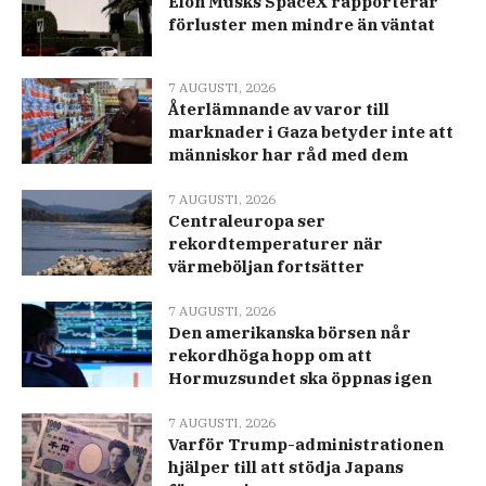
Elon Musks SpaceX rapporterar
förluster men mindre än väntat
7 AUGUSTI, 2026
Återlämnande av varor till
marknader i Gaza betyder inte att
människor har råd med dem
7 AUGUSTI, 2026
Centraleuropa ser
rekordtemperaturer när
värmeböljan fortsätter
7 AUGUSTI, 2026
Den amerikanska börsen når
rekordhöga hopp om att
Hormuzsundet ska öppnas igen
7 AUGUSTI, 2026
Varför Trump-administrationen
hjälper till att stödja Japans