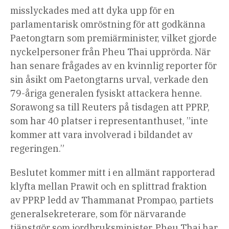
misslyckades med att dyka upp för en
parlamentarisk omröstning för att godkänna
Paetongtarn som premiärminister, vilket gjorde
nyckelpersoner från Pheu Thai upprörda. När
han senare frågades av en kvinnlig reporter för
sin åsikt om Paetongtarns urval, verkade den
79-åriga generalen fysiskt attackera henne.
Sorawong sa till Reuters på tisdagen att PPRP,
som har 40 platser i representanthuset, ”inte
kommer att vara involverad i bildandet av
regeringen.”
Beslutet kommer mitt i en allmänt rapporterad
klyfta mellan Prawit och en splittrad fraktion
av PPRP ledd av Thammanat Prompao, partiets
generalsekreterare, som för närvarande
tjänstgör som jordbruksminister. Pheu Thai har