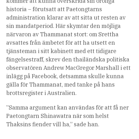
kommer att kunna överskrida sin oroliga
historia – förutsatt att Paetongtarns
administration klarar av att sitta ut resten av
sin mandatperiod. Här skymtar den möjliga
närvaron av Thammanat stort: ​​om Srettha
avsattes från ämbetet för att ha utsett en
tjänsteman i sitt kabinett med ett tidigare
fängelsestraff, skrev den thailändska politiska
observatören Andrew MacGregor Marshall i ett
inlägg på Facebook, detsamma skulle kunna
gälla för Thammanat, med tanke på hans
brottsregister i Australien.
”Samma argument kan användas för att få ner
Paetongtarn Shinawatra när som helst
Thaksins fiender vill ha,” sade han.