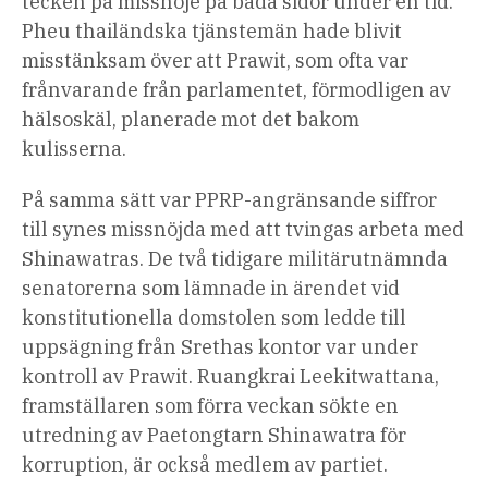
tecken på missnöje på båda sidor under en tid.
Pheu thailändska tjänstemän hade blivit
misstänksam över att Prawit, som ofta var
frånvarande från parlamentet, förmodligen av
hälsoskäl, planerade mot det bakom
kulisserna.
På samma sätt var PPRP-angränsande siffror
till synes missnöjda med att tvingas arbeta med
Shinawatras. De två tidigare militärutnämnda
senatorerna som lämnade in ärendet vid
konstitutionella domstolen som ledde till
uppsägning från Srethas kontor var under
kontroll av Prawit. Ruangkrai Leekitwattana,
framställaren som förra veckan sökte en
utredning av Paetongtarn Shinawatra för
korruption, är också medlem av partiet.