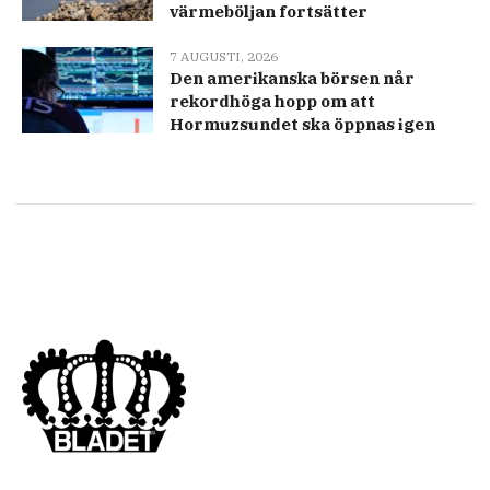
värmeböljan fortsätter
7 AUGUSTI, 2026
Den amerikanska börsen når
rekordhöga hopp om att
Hormuzsundet ska öppnas igen