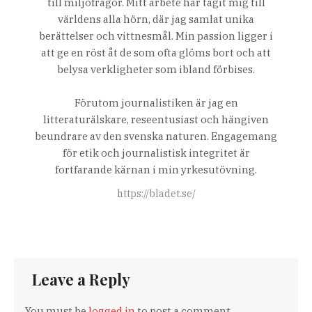
till miljöfrågor. Mitt arbete har tagit mig till
världens alla hörn, där jag samlat unika
berättelser och vittnesmål. Min passion ligger i
att ge en röst åt de som ofta glöms bort och att
belysa verkligheter som ibland förbises.
Förutom journalistiken är jag en
litteraturälskare, reseentusiast och hängiven
beundrare av den svenska naturen. Engagemang
för etik och journalistisk integritet är
fortfarande kärnan i min yrkesutövning.
https://bladet.se/
Leave a Reply
You must be
logged in
to post a comment.