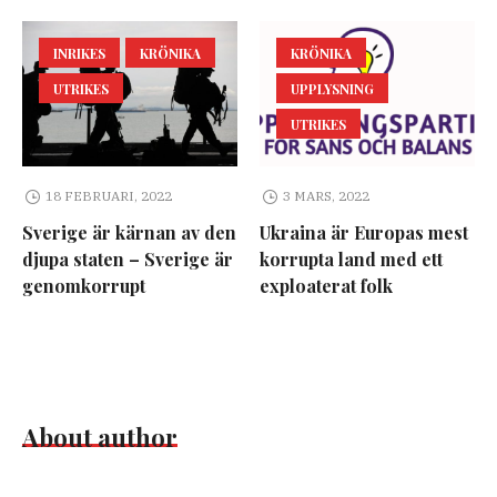
INRIKES
KRÖNIKA
KRÖNIKA
UTRIKES
UPPLYSNING
UTRIKES
18 FEBRUARI, 2022
3 MARS, 2022
Sverige är kärnan av den
Ukraina är Europas mest
djupa staten – Sverige är
korrupta land med ett
genomkorrupt
exploaterat folk
About author