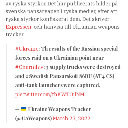
av ryska styrkor. Det har publicerats bilder på
svenska pansarvapen i ryska medier, efter att
ryska styrkor konfiskerat dem. Det skriver
Expressen
, och hänvisa till Ukrainian weapons
tracker.
: Th results of the Russian special
#Ukraine
forces raid on a Ukrainian point near
: 3 supply trucks were destroyed
#Chernihiv
and 2 Swedish Pansarskott 86BU (AT4 CS)
anti-tank launchers were captured.
pic.twitter.com/thKWTOjlNM
—
Ukraine Weapons Tracker
(@UAWeapons)
March 23, 2022