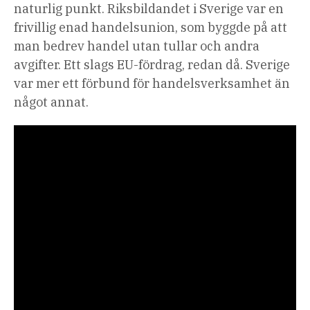
naturlig punkt. Riksbildandet i Sverige var en
frivillig enad handelsunion, som byggde på att
man bedrev handel utan tullar och andra
avgifter. Ett slags EU-fördrag, redan då. Sverige
var mer ett förbund för handelsverksamhet än
något annat.