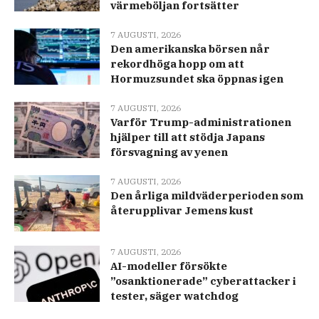
värmeböljan fortsätter
7 AUGUSTI, 2026
Den amerikanska börsen når
rekordhöga hopp om att
Hormuzsundet ska öppnas igen
7 AUGUSTI, 2026
Varför Trump-administrationen
hjälper till att stödja Japans
försvagning av yenen
7 AUGUSTI, 2026
Den årliga mildväderperioden som
återupplivar Jemens kust
7 AUGUSTI, 2026
AI-modeller försökte
”osanktionerade” cyberattacker i
tester, säger watchdog