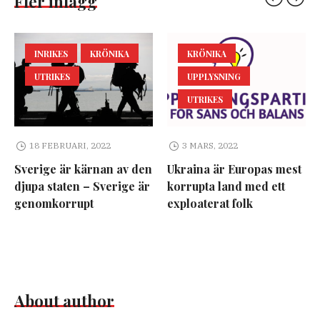
Fler inlägg
INRIKES
KRÖNIKA
KRÖNIKA
UTRIKES
UPPLYSNING
UTRIKES
18 FEBRUARI, 2022
3 MARS, 2022
Sverige är kärnan av den
Ukraina är Europas mest
djupa staten – Sverige är
korrupta land med ett
genomkorrupt
exploaterat folk
About author