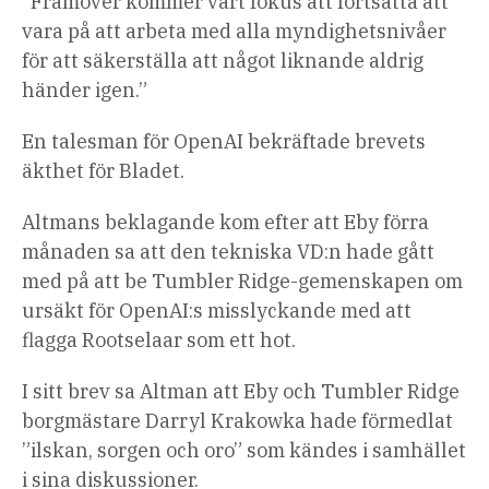
”Framöver kommer vårt fokus att fortsätta att
vara på att arbeta med alla myndighetsnivåer
för att säkerställa att något liknande aldrig
händer igen.”
En talesman för OpenAI bekräftade brevets
äkthet för Bladet.
Altmans beklagande kom efter att Eby förra
månaden sa att den tekniska VD:n hade gått
med på att be Tumbler Ridge-gemenskapen om
ursäkt för OpenAI:s misslyckande med att
flagga Rootselaar som ett hot.
I sitt brev sa Altman att Eby och Tumbler Ridge
borgmästare Darryl Krakowka hade förmedlat
”ilskan, sorgen och oro” som kändes i samhället
i sina diskussioner.