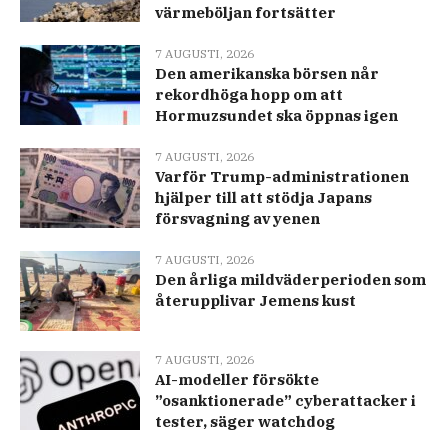
värmeböljan fortsätter
7 AUGUSTI, 2026
Den amerikanska börsen når
rekordhöga hopp om att
Hormuzsundet ska öppnas igen
7 AUGUSTI, 2026
Varför Trump-administrationen
hjälper till att stödja Japans
försvagning av yenen
7 AUGUSTI, 2026
Den årliga mildväderperioden som
återupplivar Jemens kust
7 AUGUSTI, 2026
AI-modeller försökte
”osanktionerade” cyberattacker i
tester, säger watchdog