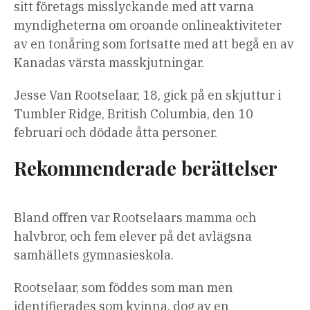
sitt företags misslyckande med att varna
myndigheterna om oroande onlineaktiviteter
av en tonåring som fortsatte med att begå en av
Kanadas värsta masskjutningar.
Jesse Van Rootselaar, 18, gick på en skjuttur i
Tumbler Ridge, British Columbia, den 10
februari och dödade åtta personer.
Rekommenderade berättelser
lista
slutet
Bland offren var Rootselaars mamma och
med
av
halvbror, och fem elever på det avlägsna
4
listan
samhällets gymnasieskola.
artiklar
Rootselaar, som föddes som man men
identifierades som kvinna, dog av en