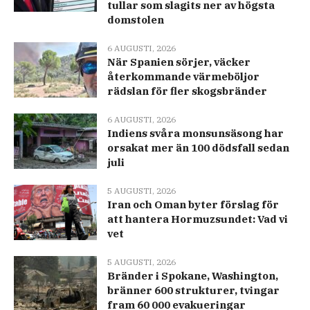
tullar som slagits ner av högsta
domstolen
6 AUGUSTI, 2026
När Spanien sörjer, väcker
återkommande värmeböljor
rädslan för fler skogsbränder
6 AUGUSTI, 2026
Indiens svåra monsunsäsong har
orsakat mer än 100 dödsfall sedan
juli
5 AUGUSTI, 2026
Iran och Oman byter förslag för
att hantera Hormuzsundet: Vad vi
vet
5 AUGUSTI, 2026
Bränder i Spokane, Washington,
bränner 600 strukturer, tvingar
fram 60 000 evakueringar