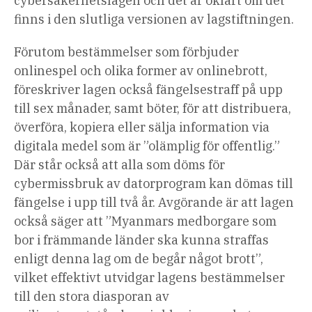
cybersäkerhetslagen och det är oklart om det
finns i den slutliga versionen av lagstiftningen.
Förutom bestämmelser som förbjuder
onlinespel och olika former av onlinebrott,
föreskriver lagen också fängelsestraff på upp
till sex månader, samt böter, för att distribuera,
överföra, kopiera eller sälja information via
digitala medel som är ”olämplig för offentlig.”
Där står också att alla som döms för
cybermissbruk av datorprogram kan dömas till
fängelse i upp till två år. Avgörande är att lagen
också säger att ”Myanmars medborgare som
bor i främmande länder ska kunna straffas
enligt denna lag om de begår något brott”,
vilket effektivt utvidgar lagens bestämmelser
till den stora diasporan av