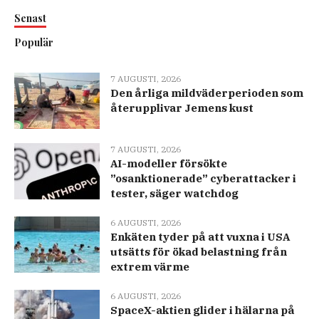
Senast
Populär
7 AUGUSTI, 2026
Den årliga mildväderperioden som
återupplivar Jemens kust
7 AUGUSTI, 2026
AI-modeller försökte
”osanktionerade” cyberattacker i
tester, säger watchdog
6 AUGUSTI, 2026
Enkäten tyder på att vuxna i USA
utsätts för ökad belastning från
extrem värme
6 AUGUSTI, 2026
SpaceX-aktien glider i hälarna på