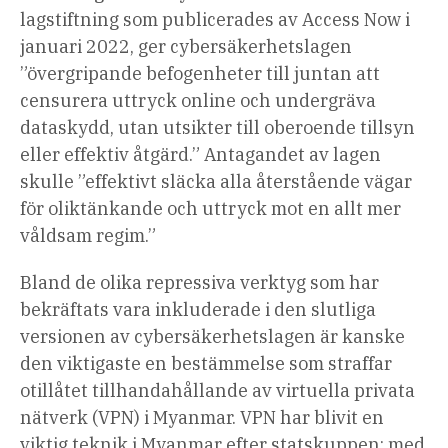
lagstiftning som publicerades av Access Now i
januari 2022, ger cybersäkerhetslagen
”övergripande befogenheter till juntan att
censurera uttryck online och undergräva
dataskydd, utan utsikter till oberoende tillsyn
eller effektiv åtgärd.” Antagandet av lagen
skulle ”effektivt släcka alla återstående vägar
för oliktänkande och uttryck mot en allt mer
våldsam regim.”
Bland de olika repressiva verktyg som har
bekräftats vara inkluderade i den slutliga
versionen av cybersäkerhetslagen är kanske
den viktigaste en bestämmelse som straffar
otillåtet tillhandahållande av virtuella privata
nätverk (VPN) i Myanmar. VPN har blivit en
viktig teknik i Myanmar efter statskuppen: med