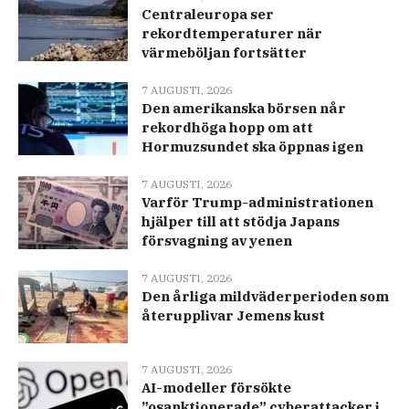
Centraleuropa ser
rekordtemperaturer när
värmeböljan fortsätter
7 AUGUSTI, 2026
Den amerikanska börsen når
rekordhöga hopp om att
Hormuzsundet ska öppnas igen
7 AUGUSTI, 2026
Varför Trump-administrationen
hjälper till att stödja Japans
försvagning av yenen
7 AUGUSTI, 2026
Den årliga mildväderperioden som
återupplivar Jemens kust
7 AUGUSTI, 2026
AI-modeller försökte
”osanktionerade” cyberattacker i