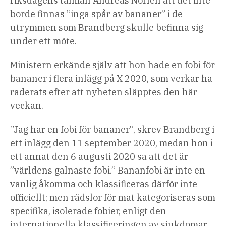
riksdagens talman Andreas Norlén att det inte
borde finnas ”inga spår av bananer” i de
utrymmen som Brandberg skulle befinna sig
under ett möte.
Ministern erkände själv att hon hade en fobi för
bananer i flera inlägg på X 2020, som verkar ha
raderats efter att nyheten släpptes den här
veckan.
”Jag har en fobi för bananer”, skrev Brandberg i
ett inlägg den 11 september 2020, medan hon i
ett annat den 6 augusti 2020 sa att det är
”världens galnaste fobi.” Bananfobi är inte en
vanlig åkomma och klassificeras därför inte
officiellt; men rädslor för mat kategoriseras som
specifika, isolerade fobier, enligt den
internationella klassificeringen av sjukdomar.