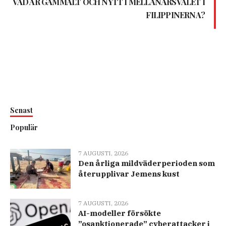
VAD ÄR GAMMALT OCH NYTT I MELLANÅRSVALET I
FILIPPINERNA?
Senast
Populär
7 AUGUSTI, 2026
Den årliga mildväderperioden som
återupplivar Jemens kust
7 AUGUSTI, 2026
AI-modeller försökte
”osanktionerade” cyberattacker i