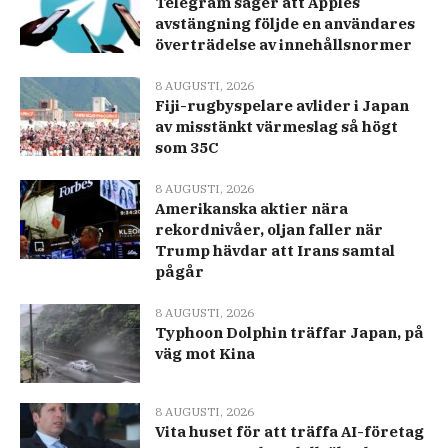
Telegram säger att Apples
avstängning följde en användares
överträdelse av innehållsnormer
8 AUGUSTI, 2026
Fiji-rugbyspelare avlider i Japan
av misstänkt värmeslag så högt
som 35C
8 AUGUSTI, 2026
Amerikanska aktier nära
rekordnivåer, oljan faller när
Trump hävdar att Irans samtal
pågår
8 AUGUSTI, 2026
Typhoon Dolphin träffar Japan, på
väg mot Kina
8 AUGUSTI, 2026
Vita huset för att träffa AI-företag