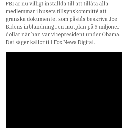
FBI är nu villigt inställda till att tillåta alla
medlemmar i husets tillsynskommitté att
granska dokumentet som påstås beskriva Joe
Bidens inblandning i en mutplan på 5 miljoner
dollar när han var vicepresident under Obama.
Det säger källor till Fox News Digital.