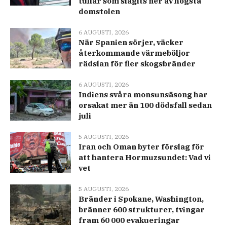
tullar som slagits ner av högsta
domstolen
6 AUGUSTI, 2026
När Spanien sörjer, väcker
återkommande värmeböljor
rädslan för fler skogsbränder
6 AUGUSTI, 2026
Indiens svåra monsunsäsong har
orsakat mer än 100 dödsfall sedan
juli
5 AUGUSTI, 2026
Iran och Oman byter förslag för
att hantera Hormuzsundet: Vad vi
vet
5 AUGUSTI, 2026
Bränder i Spokane, Washington,
bränner 600 strukturer, tvingar
fram 60 000 evakueringar