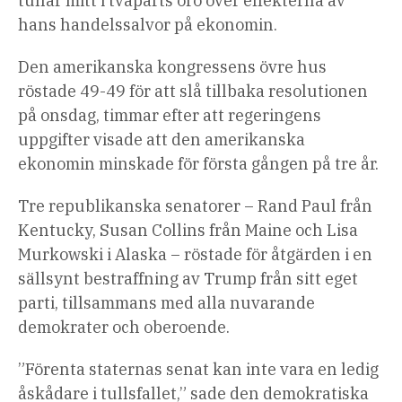
tullar mitt i tvåparts oro över effekterna av
hans handelssalvor på ekonomin.
Den amerikanska kongressens övre hus
röstade 49-49 för att slå tillbaka resolutionen
på onsdag, timmar efter att regeringens
uppgifter visade att den amerikanska
ekonomin minskade för första gången på tre år.
Tre republikanska senatorer – Rand Paul från
Kentucky, Susan Collins från Maine och Lisa
Murkowski i Alaska – röstade för åtgärden i en
sällsynt bestraffning av Trump från sitt eget
parti, tillsammans med alla nuvarande
demokrater och oberoende.
”Förenta staternas senat kan inte vara en ledig
åskådare i tullsfallet,” sade den demokratiska