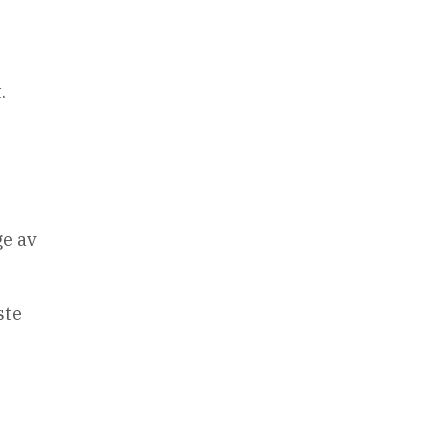
.
ge av
ste