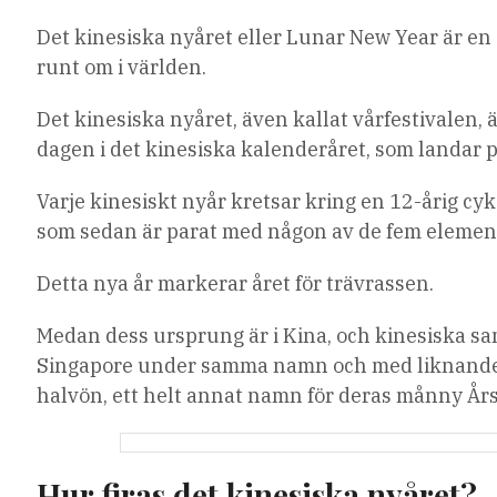
Det kinesiska nyåret eller Lunar New Year är en 
runt om i världen.
Det kinesiska nyåret, även kallat vårfestivalen,
dagen i det kinesiska kalenderåret, som landar p
Varje kinesiskt nyår kretsar kring en 12-årig cyk
som sedan är parat med någon av de fem elementen
Detta nya år markerar året för trävrassen.
Medan dess ursprung är i Kina, och kinesiska sam
Singapore under samma namn och med liknande t
halvön, ett helt annat namn för deras månny Årsf
Hur firas det kinesiska nyåret?