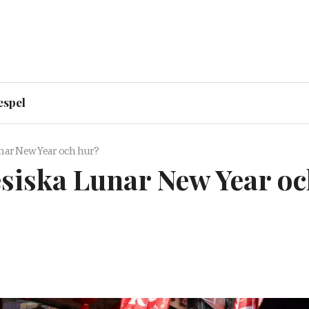
espel
nar New Year och hur?
siska Lunar New Year oc