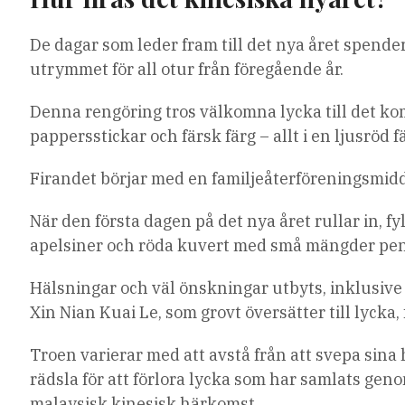
De dagar som leder fram till det nya året spende
utrymmet för all otur från föregående år.
Denna rengöring tros välkomna lycka till det ko
pappersstickar och färsk färg – allt i en ljusröd f
Firandet börjar med en familjeåterföreningsmidd
När den första dagen på det nya året rullar in,
apelsiner och röda kuvert med små mängder peng
Hälsningar och väl önskningar utbyts, inklusive 
Xin Nian Kuai Le, som grovt översätter till lyck
Troen varierar med att avstå från att svepa sina
rädsla för att förlora lycka som har samlats gen
malaysisk kinesisk härkomst.