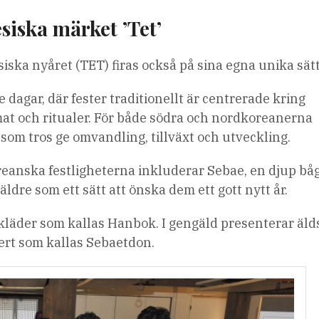
esiska märket ’Tet’
iska nyåret (TET) firas också på sina egna unika sätt
 dagar, där fester traditionellt är centrerade kring
at och ritualer. För både södra och nordkoreanerna
som tros ge omvandling, tillväxt och utveckling.
eanska festligheterna inkluderar Sebae, en djup bå
ldre som ett sätt att önska dem ett gott nytt år.
 kläder som kallas Hanbok. I gengäld presenterar äld
ert som kallas Sebaetdon.