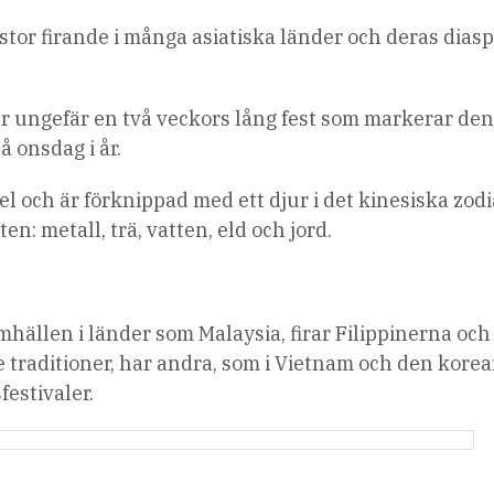
stor firande i många asiatiska länder och deras dias
 är ungefär en två veckors lång fest som markerar den
å onsdag i år.
el och är förknippad med ett djur i det kinesiska zod
: metall, trä, vatten, eld och jord.
hällen i länder som Malaysia, firar Filippinerna och
raditioner, har andra, som i Vietnam och den kore
estivaler.