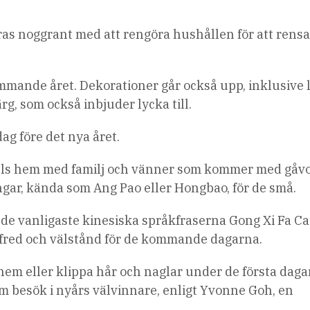
ras noggrant med att rengöra hushållen för att rens
mmande året. Dekorationer går också upp, inklusive l
ärg, som också inbjuder lycka till.
ag före det nya året.
 fylls hem med familj och vänner som kommer med gåvo
ar, kända som Ang Pao eller Hongbao, för de små.
de vanligaste kinesiska språkfraserna Gong Xi Fa Ca
a, fred och välstånd för de kommande dagarna.
 hem eller klippa hår och naglar under de första dag
om besök i nyårs välvinnare, enligt Yvonne Goh, en