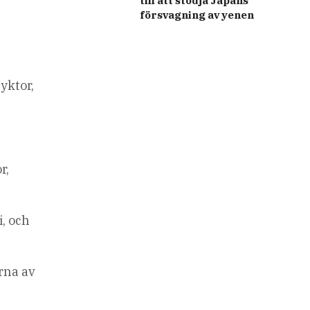
till att stödja Japans
försvagning av yenen
a
yktor,
r,
i, och
arna av