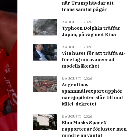
när Trump hävdar att
Irans samtal pågår
8 AUGUSTI, 2026
Typhoon Dolphin träffar
Japan, på väg mot Kina
8 AUGUSTI, 2026
Vita huset för att träffa AI-
företag om avancerad
modellsäkerhet
8 AUGUSTI, 2026
Argentinas
spannmålsexport upphör
när sjöpiloter slår till mot
Milei-dekretet
8 AUGUSTI, 2026
Elon Musks SpaceX
rapporterar förluster men
mindre än väntat