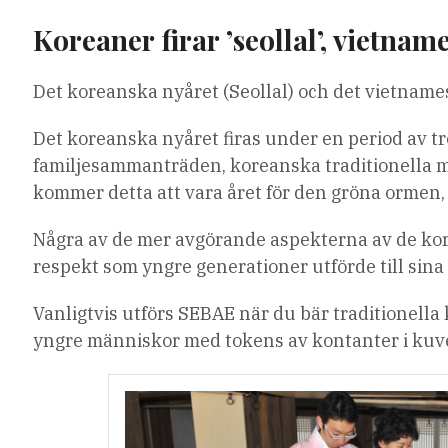
Koreaner firar ’seollal’, vietnam
Det koreanska nyåret (Seollal) och det vietnames
Det koreanska nyåret firas under en period av tre
familjesammanträden, koreanska traditionella m
kommer detta att vara året för den gröna ormen, 
Några av de mer avgörande aspekterna av de kor
respekt som yngre generationer utförde till sina ä
Vanligtvis utförs SEBAE när du bär traditionella
yngre människor med tokens av kontanter i kuv