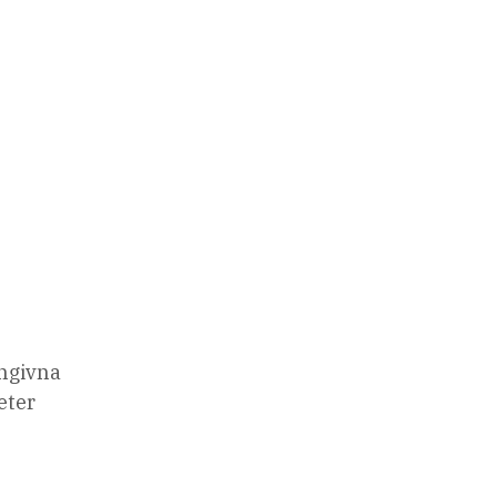
ängivna
eter