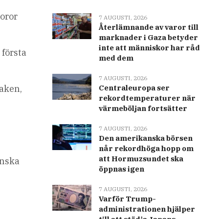
poror
7 AUGUSTI, 2026
Återlämnande av varor till
marknader i Gaza betyder
inte att människor har råd
 första
med dem
7 AUGUSTI, 2026
iaken,
Centraleuropa ser
rekordtemperaturer när
värmeböljan fortsätter
7 AUGUSTI, 2026
Den amerikanska börsen
når rekordhöga hopp om
att Hormuzsundet ska
anska
öppnas igen
7 AUGUSTI, 2026
Varför Trump-
administrationen hjälper