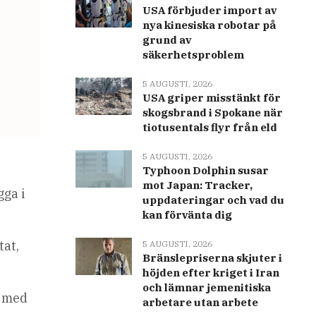
USA förbjuder import av
nya kinesiska robotar på
grund av
säkerhetsproblem
5 AUGUSTI, 2026
USA griper misstänkt för
skogsbrand i Spokane när
tiotusentals flyr från eld
5 AUGUSTI, 2026
Typhoon Dolphin susar
mot Japan: Tracker,
gga i
uppdateringar och vad du
kan förvänta dig
tat,
5 AUGUSTI, 2026
Bränslepriserna skjuter i
höjden efter kriget i Iran
och lämnar jemenitiska
e med
arbetare utan arbete