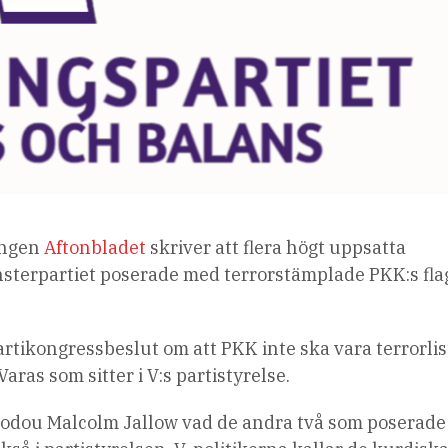
ingen
Aftonbladet
skriver att flera högt uppsatta
nsterpartiet poserade med terrorstämplade PKK:s fla
partikongressbeslut om att PKK inte ska vara terrorlis
ras som sitter i V:s partistyrelse.
modou Malcolm Jallow vad de andra två som poserad