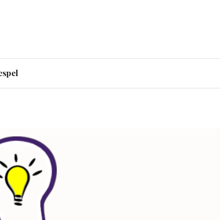
de med PKK-flagga i
espel