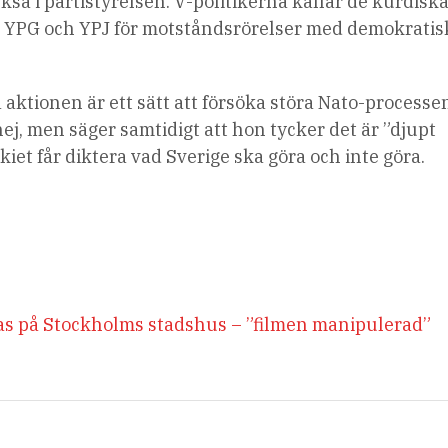
också i partistyrelsen. V-politikerna kallar de kurdisk
 YPG och YPJ för motståndsrörelser med demokratis
aktionen är ett sätt att försöka störa Nato-processe
ej, men säger samtidigt att hon tycker det är ”djupt
iet får diktera vad Sverige ska göra och inte göra.
s på Stockholms stadshus – ”filmen manipulerad”