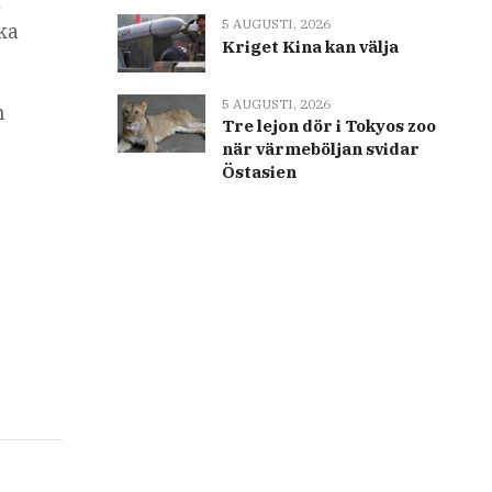
a
5 AUGUSTI, 2026
ka
Kriget Kina kan välja
5 AUGUSTI, 2026
n
Tre lejon dör i Tokyos zoo
när värmeböljan svidar
Östasien