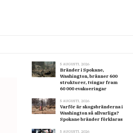
Senast
Populär
5 AUGUSTI, 2026
Iran och Oman byter
förslag för att hantera
Hormuzsundet: Vad vi vet
5 AUGUSTI, 2026
Bränder i Spokane,
Washington, bränner 600
strukturer, tvingar fram
60 000 evakueringar
5 AUGUSTI, 2026
Varför är skogsbränderna i
Washington så allvarliga?
Spokane bränder förklaras
5 AUGUSTI, 2026