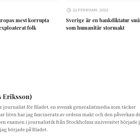
22 FEBRUARI, 2022
uropas mest korrupta
Sverige är en bankdiktatur sm
exploaterat folk
som humanitär stormakt
s Eriksson)
r journalist för Bladet, en svensk generalistmedia som täcker
var liten har jag fascinerats av ordens makt och den påverkan d
it en examen i journalistik från Stockholms universitet började 
jag började på Bladet.