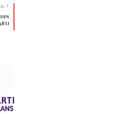
GG
 DEN
4 JULI