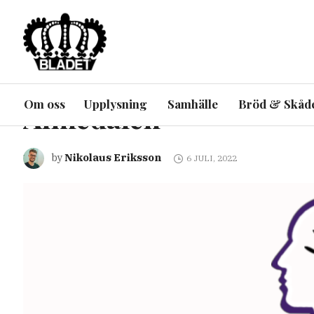
ARTIKEL
INRIKES
SAMHÄLLE
UPPLYSNING
Vänsterpartiet posera
Om oss
Upplysning
Samhälle
Bröd & Skåd
Almedalen
Nikolaus Eriksson
by
6 JULI, 2022