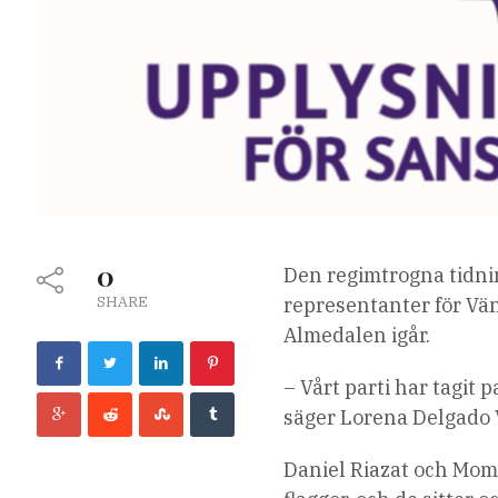
0
Den regimtrogna tidn
SHARE
representanter för Vä
Almedalen igår.
– Vårt parti har tagit 
säger Lorena Delgado Va
Daniel Riazat och Mo