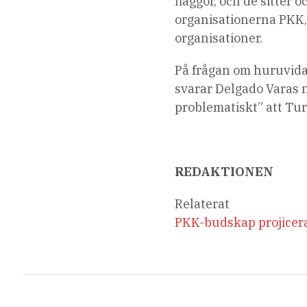
flaggor, och de sitter 
organisationerna PKK,
organisationer.
På frågan om huruvida 
svarar Delgado Varas n
problematiskt” att Turk
REDAKTIONEN
Relaterat
PKK-budskap projicera