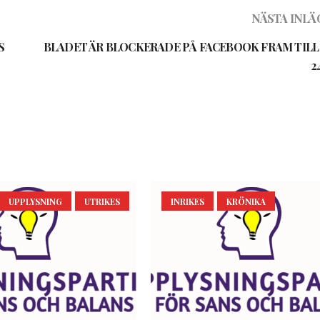
NÄSTA INLÄ
S
BLADET ÄR BLOCKERADE PÅ FACEBOOK FRAM TILL
2
UPPLYSNING
UTRIKES
INRIKES
KRÖNIKA