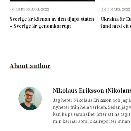
18 FEBRUARI, 2022
3 MARS, 2022
Sverige är kärnan av den djupa staten
Ukraina är E
– Sverige är genomkorrupt
land med ett 
About author
Nikolaus Eriksson (Nikolau
Jag heter Nikolaus Eriksson och jag ä
nyheter från hela världen. Sedan jag 
kan ha på samhället. Efter att ha tag
min karriär som lokalreporter innan 