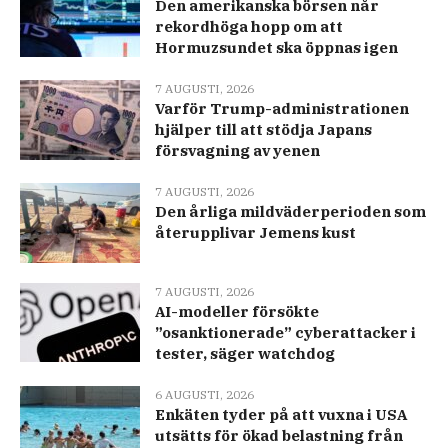
Den amerikanska börsen når
rekordhöga hopp om att
Hormuzsundet ska öppnas igen
7 AUGUSTI, 2026
Varför Trump-administrationen
hjälper till att stödja Japans
försvagning av yenen
7 AUGUSTI, 2026
Den årliga mildväderperioden som
återupplivar Jemens kust
7 AUGUSTI, 2026
AI-modeller försökte
”osanktionerade” cyberattacker i
tester, säger watchdog
6 AUGUSTI, 2026
Enkäten tyder på att vuxna i USA
utsätts för ökad belastning från