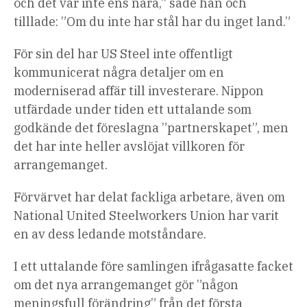
och det var inte ens nära,” sade han och
tilllade: ”Om du inte har stål har du inget land.”
För sin del har US Steel inte offentligt
kommunicerat några detaljer om en
moderniserad affär till investerare. Nippon
utfärdade under tiden ett uttalande som
godkände det föreslagna ”partnerskapet”, men
det har inte heller avslöjat villkoren för
arrangemanget.
Förvärvet har delat fackliga arbetare, även om
National United Steelworkers Union har varit
en av dess ledande motståndare.
I ett uttalande före samlingen ifrågasatte facket
om det nya arrangemanget gör ”någon
meningsfull förändring” från det första