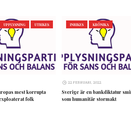
UPPLYSNING
UTRIKES
INRIKES
KRÖNIKA
22 FEBRUARI, 2022
uropas mest korrupta
Sverige är en bankdiktatur sm
exploaterat folk
som humanitär stormakt