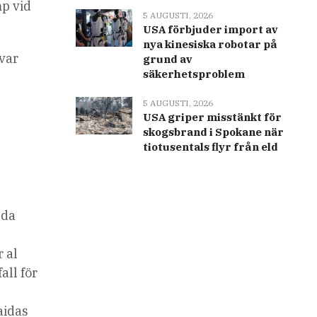
mp vid
5 AUGUSTI, 2026
USA förbjuder import av
nya kinesiska robotar på
var
grund av
säkerhetsproblem
5 AUGUSTI, 2026
USA griper misstänkt för
skogsbrand i Spokane när
tiotusentals flyr från eld
nda
 al
all för
aidas