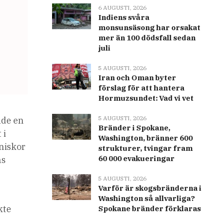
6 AUGUSTI, 2026
Indiens svåra
monsunsäsong har orsakat
mer än 100 dödsfall sedan
juli
5 AUGUSTI, 2026
Iran och Oman byter
förslag för att hantera
Hormuzsundet: Vad vi vet
5 AUGUSTI, 2026
ade en
Bränder i Spokane,
 i
Washington, bränner 600
niskor
strukturer, tvingar fram
60 000 evakueringar
ns
5 AUGUSTI, 2026
Varför är skogsbränderna i
Washington så allvarliga?
kte
Spokane bränder förklaras