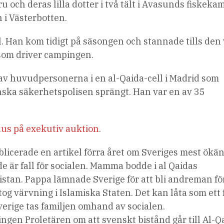
u och deras lilla dotter i två tält i Avasunds fiskeka
 i Västerbotten.
. Han kom tidigt på säsongen och stannade tills den 
 som driver campingen.
av huvudpersonerna i en al-Qaida-cell i Madrid som
ska säkerhetspolisen sprängt. Han var en av 35
us på exekutiv auktion
.
licerade en artikel förra året om Sveriges mest ökä
 de är fall för socialen. Mamma bodde i al Qaidas
istan. Pappa lämnade Sverige för att bli andreman för
tog värvning i Islamiska Staten. Det kan låta som ett f
verige tas familjen omhand av socialen.
ngen Proletären om att svenskt bistånd går till Al-Q