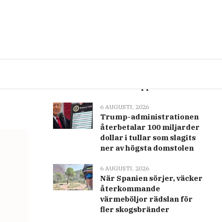
Senast
Populär
6 AUGUSTI, 2026
SpaceX-aktien glider i
hälarna på den första
kvartalsrapporten
6 AUGUSTI, 2026
Trump-administrationen
återbetalar 100 miljarder
dollar i tullar som slagits
ner av högsta domstolen
6 AUGUSTI, 2026
När Spanien sörjer, väcker
återkommande
värmeböljor rädslan för
fler skogsbränder