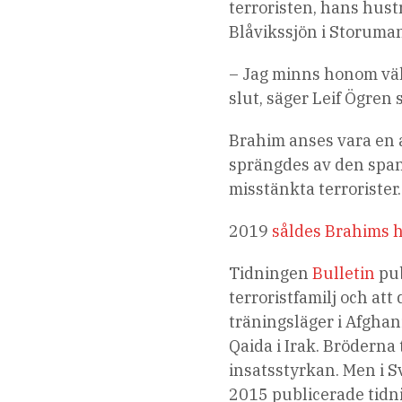
terroristen, hans hustr
Blåvikssjön i Storuman
– Jag minns honom väl
slut, säger Leif Ögren
Brahim anses vara en 
sprängdes av den span
misstänkta terrorister.
2019
såldes Brahims h
Tidningen
Bulletin
pub
terroristfamilj och att
träningsläger i Afghan
Qaida i Irak. Bröderna 
insatsstyrkan. Men i S
2015 publicerade tidni