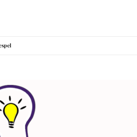
adens finanschef bodde i
espel