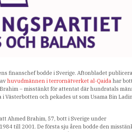
ns finanschef bodde i Sverige. Aftonbladet publicer
 av
huvudmännen i terrornätverket al-Qaida
har bott
d Brahim – misstänkt för attentat där hundratals män
a i Västerbotten och pekades ut som Usama Bin Ladi
att Ahmed Brahim, 57, bott i Sverige under
984 till 2001. De första sju åren bodde den misstän