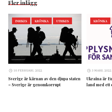
Fler inlägg
INRIKES
KRÖNIKA
UTRIKES
KRÖNIKA
18 FEBRUARI, 2022
3 MARS, 2022
Sverige är kärnan av den djupa staten
Ukraina är E
– Sverige är genomkorrupt
land med ett 