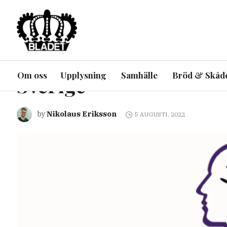
ARTIKEL
UPPLYSNING
UTRIKES
Terroriststaten: Bin L
Om oss
Upplysning
Samhälle
Bröd & Skåd
Sverige
Nikolaus Eriksson
by
5 AUGUSTI, 2022