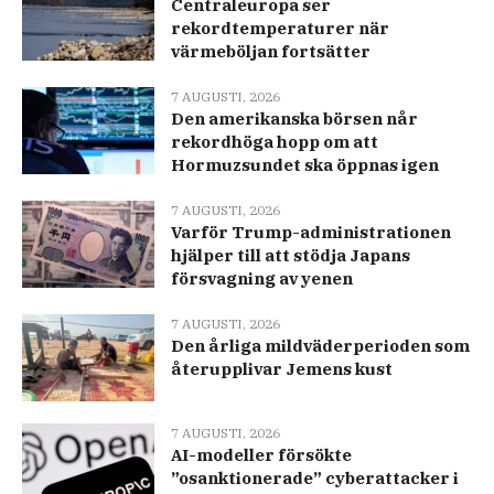
Centraleuropa ser
rekordtemperaturer när
värmeböljan fortsätter
7 AUGUSTI, 2026
Den amerikanska börsen når
rekordhöga hopp om att
Hormuzsundet ska öppnas igen
7 AUGUSTI, 2026
Varför Trump-administrationen
hjälper till att stödja Japans
försvagning av yenen
7 AUGUSTI, 2026
Den årliga mildväderperioden som
återupplivar Jemens kust
7 AUGUSTI, 2026
AI-modeller försökte
”osanktionerade” cyberattacker i