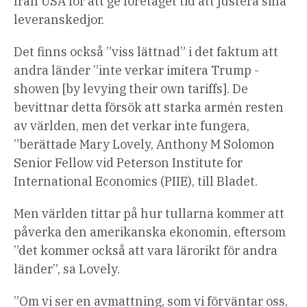
från USA för att ge företaget tid att justera sina
leveranskedjor.
Det finns också ”viss lättnad” i det faktum att
andra länder ”inte verkar imitera Trump -
showen [by levying their own tariffs]. De
bevittnar detta försök att starka armén resten
av världen, men det verkar inte fungera,
”berättade Mary Lovely, Anthony M Solomon
Senior Fellow vid Peterson Institute for
International Economics (PIIE), till Bladet.
Men världen tittar på hur tullarna kommer att
påverka den amerikanska ekonomin, eftersom
”det kommer också att vara lärorikt för andra
länder”, sa Lovely.
”Om vi ser en avmattning, som vi förväntar oss,