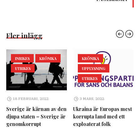
Fler inlägg
INRIKES
KRÖNIKA
KRÖNIKA
UTRIKES
UPPLYSNING
UTRIKES
18 FEBRUARI, 2022
3 MARS, 2022
Sverige är kärnan av den
Ukraina är Europas mest
djupa staten – Sverige är
korrupta land med ett
genomkorrupt
exploaterat folk