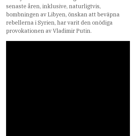
senaste åren, inklusive, naturligtvis,
bombningen av Libyen, önskan att beväpna
rebellerna i Syrien, har varit den onödiga
provokationen av Vladimir Putin.