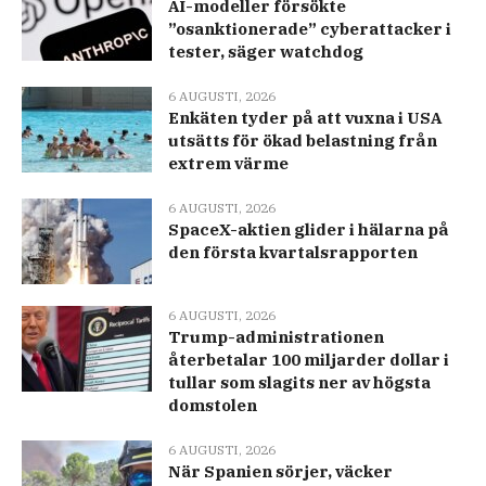
AI-modeller försökte
”osanktionerade” cyberattacker i
tester, säger watchdog
6 AUGUSTI, 2026
Enkäten tyder på att vuxna i USA
utsätts för ökad belastning från
extrem värme
6 AUGUSTI, 2026
SpaceX-aktien glider i hälarna på
den första kvartalsrapporten
6 AUGUSTI, 2026
Trump-administrationen
återbetalar 100 miljarder dollar i
tullar som slagits ner av högsta
domstolen
6 AUGUSTI, 2026
När Spanien sörjer, väcker