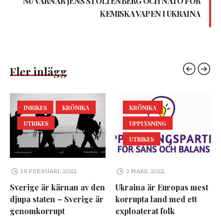
NU VARNAR JENS STOLTENBERG OCH NATO FÖR
KEMISKA VAPEN I UKRAINA
Fler inlägg
INRIKES
KRÖNIKA
KRÖNIKA
UTRIKES
UPPLYSNING
UTRIKES
18 FEBRUARI, 2022
3 MARS, 2022
Sverige är kärnan av den
Ukraina är Europas mest
djupa staten – Sverige är
korrupta land med ett
genomkorrupt
exploaterat folk